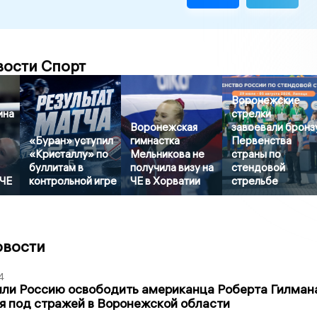
вости Спорт
Воронежские
ина
стрелки
Воронежская
завоевали бронз
«Буран» уступил
гимнастка
Первенства
«Кристаллу» по
Мельникова не
страны по
буллитам в
получила визу на
стендовой
 ЧЕ
контрольной игре
ЧЕ в Хорватии
стрельбе
овости
4
ли Россию освободить американца Роберта Гилмана
я под стражей в Воронежской области