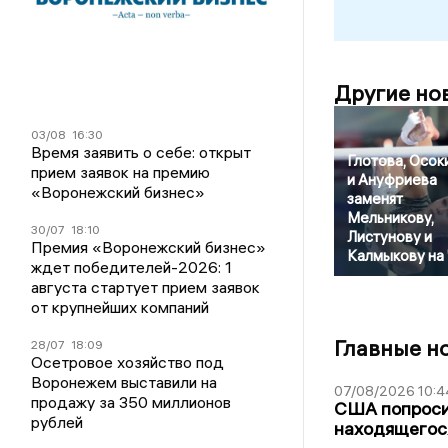
Другие но
03/08
16:30
Время заявить о себе: открыт
Глотова, Осок
прием заявок на премию
и Ануфриева
«Воронежский бизнес»
заменят
Мельникову,
30/07
18:10
Листунову и
Премия «Воронежский бизнес»
Калмыкову на
ждет победителей-2026: 1
августа стартует прием заявок
от крупнейших компаний
Главные н
28/07
18:09
Осетровое хозяйство под
Воронежем выставили на
07/08/2026 10:4
продажу за 350 миллионов
США попроси
рублей
находящегос