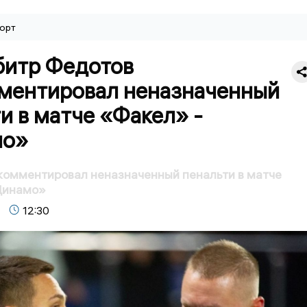
орт
битр Федотов
ментировал неназначенный
и в матче «Факел» -
мо»
комментировал неназначенный пенальти в матче
Динамо»
12:30