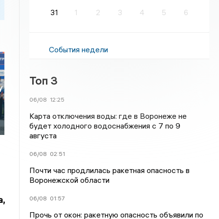
31
1
2
3
4
5
6
События недели
Топ 3
у
06/08
12:25
Карта отключения воды: где в Воронеже не
будет холодного водоснабжения с 7 по 9
августа
06/08
02:51
Почти час продлилась ракетная опасность в
Воронежской области
,
06/08
01:57
Прочь от окон: ракетную опасность объявили по