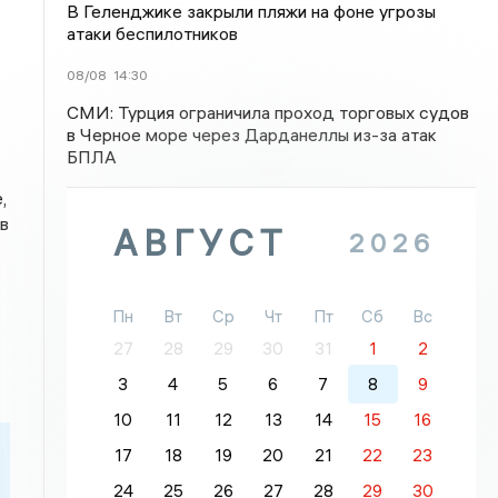
В Геленджике закрыли пляжи на фоне угрозы
атаки беспилотников
08/08
14:30
СМИ: Турция ограничила проход торговых судов
в Черное море через Дарданеллы из-за атак
БПЛА
,
в
АВГУСТ
2026
Пн
Вт
Ср
Чт
Пт
Сб
Вс
27
28
29
30
31
1
2
3
4
5
6
7
8
9
10
11
12
13
14
15
16
17
18
19
20
21
22
23
24
25
26
27
28
29
30