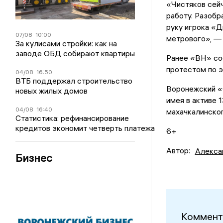
«Чистяков сейч
работу. Разобр
руку игрока «Д
07/08
10:00
метрового», —
За кулисами стройки: как на
заводе ОБД собирают квартиры
Ранее «ВН» со
протестом по э
04/08
16:50
ВТБ поддержал строительство
Воронежский «
новых жилых домов
имея в активе 
04/08
16:40
махачкалинско
Статистика: рефинансирование
кредитов экономит четверть платежа
6+
Автор:
Алекса
Бизнес
Коммент