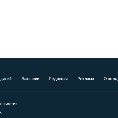
зданий
Вакансии
Редакция
Реклама
О холд
новости»
X