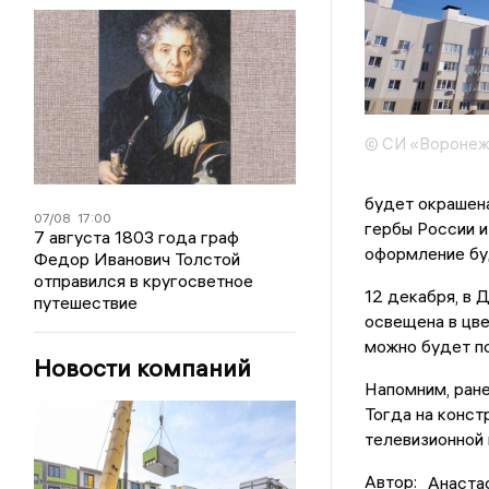
© СИ «Воронеж
будет окрашена
07/08
17:00
гербы России и
7 августа 1803 года граф
оформление буд
Федор Иванович Толстой
отправился в кругосветное
12 декабря, в 
путешествие
освещена в цв
можно будет по
Новости компаний
Напомним, ран
Тогда на конст
телевизионной 
Автор:
Анаста