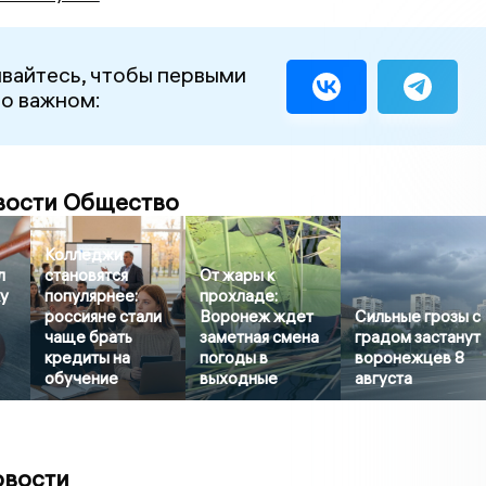
вайтесь, чтобы первыми
 о важном:
вости Общество
Колледжи
л
становятся
От жары к
ку
популярнее:
прохладе:
россияне стали
Воронеж ждет
Сильные грозы с
чаще брать
заметная смена
градом застанут
кредиты на
погоды в
воронежцев 8
обучение
выходные
августа
овости