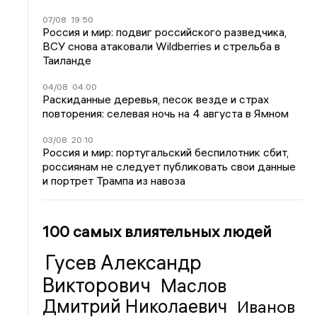
07/08
19:50
Россия и мир: подвиг российского разведчика,
ВСУ снова атаковали Wildberries и стрельба в
Таиланде
04/08
04:00
Раскиданные деревья, песок везде и страх
повторения: селевая ночь на 4 августа в Ямном
03/08
20:10
Россия и мир: португальский беспилотник сбит,
россиянам не следует публиковать свои данные
и портрет Трампа из навоза
100 самых влиятельных людей
Гусев Александр
Викторович
Маслов
Дмитрий Николаевич
Иванов