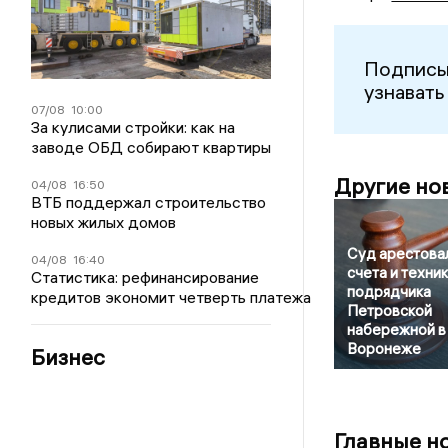
Подписы
узнавать
07/08
10:00
За кулисами стройки: как на
заводе ОБД собирают квартиры
Другие но
04/08
16:50
ВТБ поддержал строительство
новых жилых домов
Суд арестова
04/08
16:40
счета и техни
Статистика: рефинансирование
подрядчика
кредитов экономит четверть платежа
Петровской
набережной в
Воронеже
Бизнес
Главные н