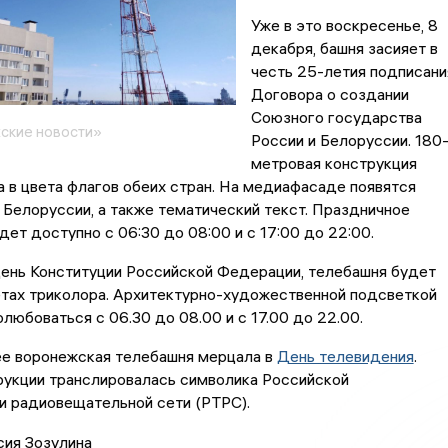
Уже в это воскресенье, 8
декабря, башня засияет в
честь 25-летия подписани
Договора о создании
Союзного государства
ские новости»
России и Белоруссии. 180
метровая конструкция
 в цвета флагов обеих стран. На медиафасаде появятся
 Белоруссии, а также тематический текст. Праздничное
ет доступно с 06:30 до 08:00 и с 17:00 до 22:00.
День Конституции Российской Федерации, телебашня будет
етах триколора. Архитектурно-художественной подсветкой
любоваться с 06.30 до 08.00 и с 17.00 до 22.00.
ее воронежская телебашня мерцала в
День телевидения
.
рукции транслировалась символика Российской
и радиовещательной сети (РТРС).
сия Зозулина