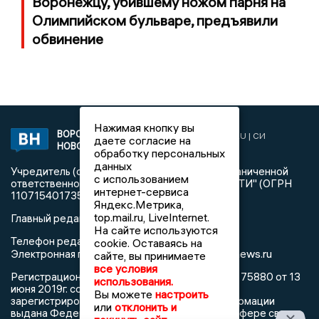
Воронежцу, убившему ножом парня на
Олимпийском бульваре, предъявили
обвинение
Нажимая кнопку вы
ВОРОНЕЖСКИЕ
2019 © VORONEZHNEWS.RU | СИ
даете согласие на
НОВОСТИ
«Воронежские новости»
обработку персональных
данных
Учредитель (соучредители): Общество с ограниченной
с использованием
ответственностью "РЕГИОНАЛЬНЫЕ НОВОСТИ" (ОГРН
интернет-сервиса
1107154017354)
Яндекс.Метрика,
top.mail.ru, LiveInternet.
Главный редактор: Пирогов А.А.
На сайте используются
Телефон редакции: +7 (473) 262 77 92
cookie. Оставаясь на
info@voronezhnews.ru
Электронная почта редакции:
сайте, вы принимаете
все условия
Регистрационный номер: серия Эл № ФС 77 - 75880 от 13
использования.
июня 2019г. согласно выписке из реестра
Вы можете
настроить
зарегистрированных средств массовой информации
или
отклонить и
выдана Федеральной службой по надзору в сфере связи,