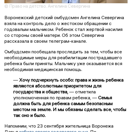
© Право на детство. Ангелина Севергина
Воронежский детский омбудсмен Ангелина Севергина
взяла на контроль дело о жестоком обращении с
годовалым мальчиком. Ребенок стал жертвой насилия
со стороны своей матери. Об этом Севергина
рассказала в своем телеграм-канале.
Омбудсмен пообещала проследить за тем, чтобы все
необходимые меры для реабилитации пострадавшего
ребенка были приняты. Мальчику уже оказывается вся
необходимая медицинская помощь.
—
Хочу подчеркнуть особо: права и жизнь ребенка
являются абсолютным приоритетом для
государства и общества,
— отметила
уполномоченная по правам ребенка, —
Семья
должна быть для ребенка самым безопасным
местом на земле. И мы обязаны сделать все, чтобы
так оно и было.
Напомним, что 23 сентября жительница Воронежа
Дарья
избила своего годовалого сына
. По