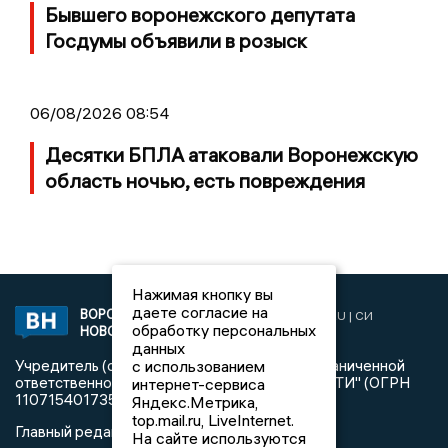
Бывшего воронежского депутата
Госдумы объявили в розыск
06/08/2026 08:54
Десятки БПЛА атаковали Воронежскую
область ночью, есть повреждения
Нажимая кнопку вы
даете согласие на
ВОРОНЕЖСКИЕ
2019 © VORONEZHNEWS.RU | СИ
обработку персональных
НОВОСТИ
«Воронежские новости»
данных
с использованием
Учредитель (соучредители): Общество с ограниченной
ответственностью "РЕГИОНАЛЬНЫЕ НОВОСТИ" (ОГРН
интернет-сервиса
1107154017354)
Яндекс.Метрика,
top.mail.ru, LiveInternet.
Главный редактор: Пирогов А.А.
На сайте используются