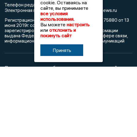
cookie. Оставаясь на
Телефон редакции: +7 (473) 262 77 92
сайте, вы принимаете
info@voronezhnews.ru
Электронная почта редакции:
все условия
использования.
Регистрационный номер: серия Эл № ФС 77 - 75880 от 13
Вы можете
настроить
июня 2019г. согласно выписке из реестра
или
отклонить и
зарегистрированных средств массовой информации
покинуть сайт
выдана Федеральной службой по надзору в сфере связи,
информационных технологий и массовых коммуникаций
Принять
При использовании любого материала с данного сайта
гиперссылка на Сетевое издание «Воронежские новости»
обязательна.
Сообщения на сером фоне размещены на правах рекламы
@mazov
MAX
Написать директору в телеграм
или
О холдинге
Вакансии
Реклама
Дежурный по новостям