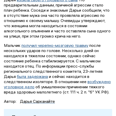
предварительным данным, причиной агрессии стало
плач ребенка. Соседи и знакомые Дарьи сообщили, что
в отсутствие мужа она часто проявляла агрессию по
отношению к своему малышу. Очевидцы утверждают,
что женщина могла находиться в состоянии
алкогольного опьянения и часто оставляла сына одного
на улице, при этом громко крича на него.
Мальчик
получил черепно-мозговую травму
после
нескольких ударов по голове. Несколько дней он
находился в тяжелом состоянии, однако сейчас
состояние ребенка стабилизируется. С мальчиком
находится отец. По информации пресс-службы
регионального следственного комитета, 23-летняя
Дарья
была задержана
и сейчас находится в
следственном изоляторе. В отношении нее
возбуждено
уголовное дело
об умышленном причинении тяжкого
вреда здоровью малолетнего (ст. 111 ч. 2 п. "б" УК РФ).
Автор:
Дарья Сарканайте