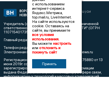
с использованием
интернет-сервиса
ВОРОНЕЖСКИЕ
2019 © VORONEZHNEWS.RU | СИ
Яндекс.Метрика,
НОВОСТИ
«Воронежские новости»
top.mail.ru, LiveInternet.
На сайте используются
Учредитель (соучредители): Общество с ограниченной
cookie. Оставаясь на
ответственностью "РЕГИОНАЛЬНЫЕ НОВОСТИ" (ОГРН
сайте, вы принимаете
1107154017354)
все условия
использования.
Главный редактор: Пирогов А.А.
Вы можете
настроить
Телефон редакции: +7 (473) 262 77 92
или
отклонить и
info@voronezhnews.ru
Электронная почта редакции:
покинуть сайт
Регистрационный номер: серия Эл № ФС 77 - 75880 от 13
Принять
июня 2019г. согласно выписке из реестра
зарегистрированных средств массовой информации
выдана Федеральной службой по надзору в сфере связи,
информационных технологий и массовых коммуникаций
При использовании любого материала с данного сайта
гиперссылка на Сетевое издание «Воронежские новости»
обязательна.