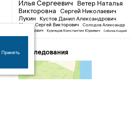
Илья Сергеевич
Ветер Наталья
Викторовна
Сергей Николаевич
Лукин
Кустов Данил Александрович
Чижов Сергей Викторович
Солодов Александр
Михайлович
Кузнецов Константин Юрьевич
Соболев Андрей
Иванович
Расследования
Принять
04/03
09:50
«Зимники» против «летников», а Попенков
против всех. Электроколлапс на окраине
Воронежа