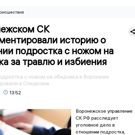
оисшествия
нежском СК
ментировали историю о
нии подростка с ножом на
а за травлю и избиения
дростка с ножом на обидчика в Воронеже
ровали в Следкоме
13:52
Воронежское управление
СК РФ расследует
уголовное дело в
отношении подростка,