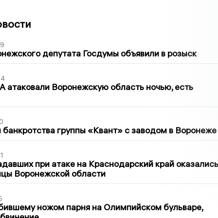
овости
39
нежского депутата Госдумы объявили в розыск
54
 атаковали Воронежскую область ночью, есть
0
банкротства группы «Квант» с заводом в Воронеже
1
давших при атаке на Краснодарский край оказалис
ицы Воронежской области
5
бившему ножом парня на Олимпийском бульваре,
обвинение