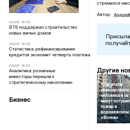
стремился нико
Автор:
Андрей
04/08
16:50
ВТБ поддержал строительство
новых жилых домов
Присыла
получайт
04/08
16:40
Статистика: рефинансирование
кредитов экономит четверть платежа
04/08
16:20
Другие но
Аналитика: розничные
инвесторы перешли к
стратегическому накоплению
Спасатели
эвакуировали
человека и за 
Бизнес
минут потуши
пожар в
воронежском
«Волна»