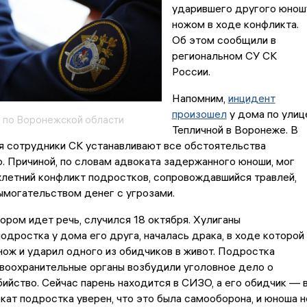
ударившего другого юнош
ножом в ходе конфликта.
Об этом сообщили в
региональном СУ СК
России.
Напомним,
инцидент
произошел
у дома по улиц
 по Воронежской области
Тепличной в Воронеже. В
я сотрудники СК устанавливают все обстоятельства
 Причиной, по словам адвоката задержанного юноши, мог
летний конфликт подростков, сопровождавшийся травлей,
ымогательством денег с угрозами.
тором идет речь, случился 18 октября. Хулиганы
одростка у дома его друга, началась драка, в ходе которой
ож и ударил одного из обидчиков в живот. Подростка
воохранительные органы возбудили уголовное дело о
бийство. Сейчас парень находится в СИЗО, а его обидчик — 
кат подростка уверен, что это была самооборона, и юноша н