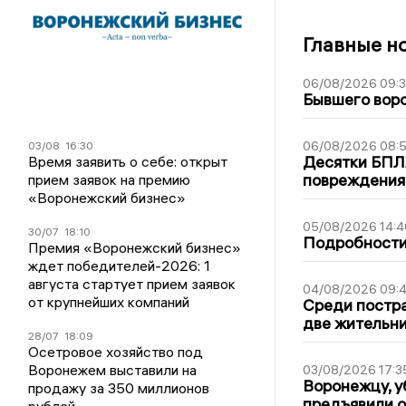
Главные н
06/08/2026 09:
Бывшего воро
06/08/2026 08:
03/08
16:30
Десятки БПЛА
Время заявить о себе: открыт
повреждения
прием заявок на премию
«Воронежский бизнес»
05/08/2026 14:4
30/07
18:10
Подробности 
Премия «Воронежский бизнес»
ждет победителей-2026: 1
августа стартует прием заявок
04/08/2026 09:4
от крупнейших компаний
Среди постра
две жительн
28/07
18:09
Осетровое хозяйство под
Воронежем выставили на
03/08/2026 17:3
Воронежцу, у
продажу за 350 миллионов
предъявили 
рублей