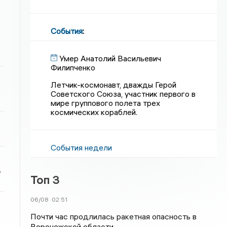
События
:
Умер Анатолий Васильевич
Филипченко
Летчик-космонавт, дважды Герой
Советского Союза, участник первого в
мире группового полета трех
космических кораблей.
События недели
ь
Топ 3
06/08
02:51
Почти час продлилась ракетная опасность в
Воронежской области