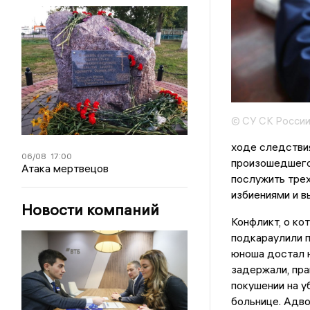
© СУ СК России
ходе следстви
06/08
17:00
произошедшего.
Атака мертвецов
послужить трех
избиениями и в
Новости компаний
Конфликт, о ко
подкараулили п
юноша достал н
задержали, пра
покушении на у
больнице. Адво