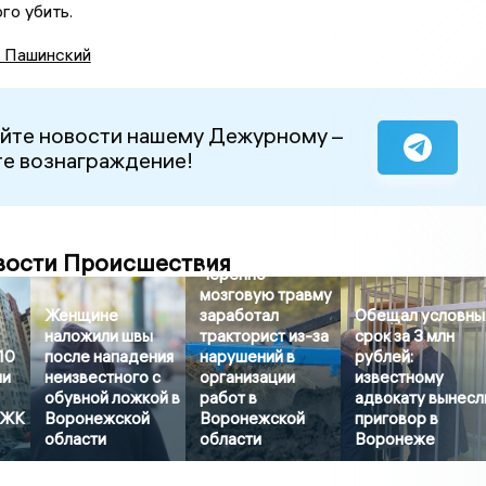
го убить.
 Пашинский
йте новости нашему Дежурному –
е вознаграждение!
вости Происшествия
Черепно-
мозговую травму
Женщине
заработал
Обещал условны
наложили швы
тракторист из-за
срок за 3 млн
10
после нападения
нарушений в
рублей:
ли
неизвестного с
организации
известному
обувной ложкой в
работ в
адвокату вынесл
 ЖК
Воронежской
Воронежской
приговор в
области
области
Воронеже