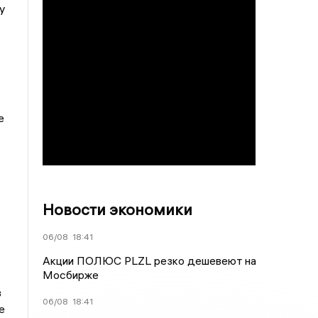
у
е
Новости экономики
06/08
18:41
Акции ПОЛЮС PLZL резко дешевеют на
Мосбирже
в
06/08
18:41
е