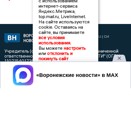
с использованием
интернет-сервиса
Яндекс.Метрика,
top.mail.ru, LiveInternet.
На сайте используются
cookie. Оставаясь на
сайте, вы принимаете
ВОРОНЕЖСКИЕ
2019 © VORONEZHNEWS.RU | СИ
все условия
НОВОСТИ
«Воронежские новости»
использования.
Вы можете
настроить
Учредитель (соучредители): Общество с ограниченной
или
отклонить и
ответственностью "РЕГИОНАЛЬНЫЕ НОВОСТИ" (ОГРН
покинуть сайт
1107154017354)
Главный редактор: Пирогов А.А.
Принять
Телефон редакции: +7 (473) 262 77 92
info@voronezhnews.ru
Электронная почта редакции:
Регистрационный номер: серия Эл № ФС 77 - 75880 от 13
июня 2019г. согласно выписке из реестра
зарегистрированных средств массовой информации
выдана Федеральной службой по надзору в сфере связи,
информационных технологий и массовых коммуникаций