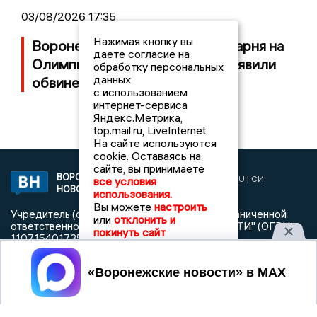
03/08/2026 17:35
Нажимая кнопку вы
Воронежцу, убившему ножом парня на
даете согласие на
Олимпийском бульваре, предъявили
обработку персональных
данных
обвинение
с использованием
интернет-сервиса
Яндекс.Метрика,
top.mail.ru, LiveInternet.
На сайте используются
cookie. Оставаясь на
сайте, вы принимаете
ВОРОНЕЖСКИЕ
2019 © VORONEZHNEWS.RU | СИ
все условия
НОВОСТИ
«Воронежские новости»
использования.
Вы можете
настроить
Учредитель (соучредители): Общество с ограниченной
или
отклонить и
ответственностью "РЕГИОНАЛЬНЫЕ НОВОСТИ" (ОГРН
покинуть сайт
1107154017354)
Главный редактор: Пирогов А.А.
Принять
Телефон редакции: +7 (473) 262 77 92
info@voronezhnews.ru
Электронная почта редакции: