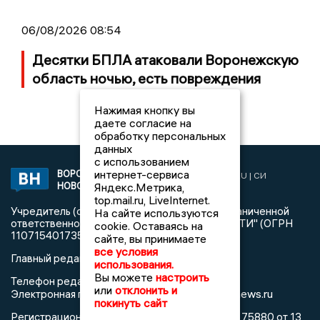
06/08/2026 08:54
Десятки БПЛА атаковали Воронежскую
область ночью, есть повреждения
Нажимая кнопку вы
даете согласие на
обработку персональных
данных
с использованием
интернет-сервиса
ВОРОНЕЖСКИЕ
2019 © VORONEZHNEWS.RU | СИ
Яндекс.Метрика,
НОВОСТИ
«Воронежские новости»
top.mail.ru, LiveInternet.
Учредитель (соучредители): Общество с ограниченной
На сайте используются
ответственностью "РЕГИОНАЛЬНЫЕ НОВОСТИ" (ОГРН
cookie. Оставаясь на
1107154017354)
сайте, вы принимаете
все условия
Главный редактор: Пирогов А.А.
использования.
Вы можете
настроить
Телефон редакции: +7 (473) 262 77 92
или
отклонить и
info@voronezhnews.ru
Электронная почта редакции:
покинуть сайт
Регистрационный номер: серия Эл № ФС 77 - 75880 от 13