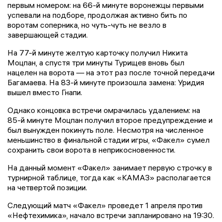
первым номером: на 66-й минуте воронежцы первыми
успевали на подборе, продолжая активно бить по
воротам соперника, но чуть-чуть не везло в
завершающей стадии.
На 77-й минуте желтую карточку получил Никита
Моцпан, а спустя три минуты Турищев вновь был
нацелен на ворота — на этот раз после точной передачи
Багамаева. На 83-й минуте произошла замена: Уридия
вышел вместо Гнапи.
Однако концовка встречи омрачилась удалением: на
85-й минуте Моцпан получил второе предупреждение и
был вынужден покинуть поле. Несмотря на численное
меньшинство в финальной стадии игры, «Факел» сумел
сохранить свои ворота в неприкосновенности.
На данный момент «Факел» занимает первую строчку в
турнирной таблице, тогда как «КАМАЗ» располагается
на четвертой позиции.
Следующий матч «Факел» проведет 1 апреля против
«Нефтехимика», начало встречи запланировано на 19:30.