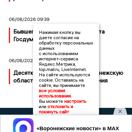
06/08/2026 09:39
Бывшего воронежского депутата
Нажимая кнопку вы
даете согласие на
Госдумы объявили в розыск
обработку персональных
данных
с использованием
интернет-сервиса
06/08/2026 08:54
Яндекс.Метрика,
top.mail.ru, LiveInternet.
Десятки БПЛА атаковали Воронежскую
На сайте используются
область ночью, есть повреждения
cookie. Оставаясь на
сайте, вы принимаете
все условия
использования.
Вы можете
настроить
или
отклонить и
покинуть сайт
ВОРОНЕЖСКИЕ
2019 © VORONEZHNEWS.RU | СИ
НОВОСТИ
«Воронежские новости»
Принять