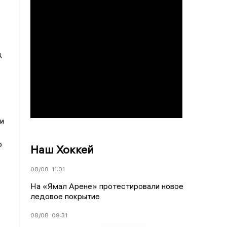
д
и
о
Наш Хоккей
08/08
11:01
На «Ямал Арене» протестировали новое
ледовое покрытие
08/08
09:31