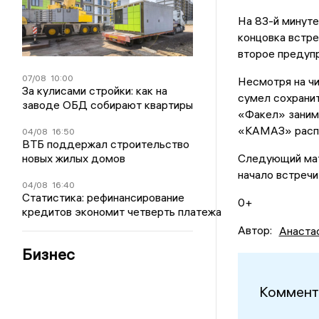
На 83-й минуте
концовка встре
второе предупр
07/08
10:00
Несмотря на чи
За кулисами стройки: как на
сумел сохранит
заводе ОБД собирают квартиры
«Факел» занима
«КАМАЗ» распо
04/08
16:50
ВТБ поддержал строительство
новых жилых домов
Следующий мат
начало встречи
04/08
16:40
Статистика: рефинансирование
0+
кредитов экономит четверть платежа
Автор:
Анаста
Бизнес
Коммент