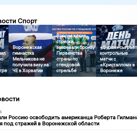
вости Спорт
Воронежские
стрелки
Воронежская
завоевали бронзу
«Буран» сыграе
пил
гимнастка
Первенства
контрольные
по
Мельникова не
страны по
матчи с
получила визу на
стендовой
«Кристаллом» в
гре
ЧЕ в Хорватии
стрельбе
Воронеже
овости
4
ли Россию освободить американца Роберта Гилмана
я под стражей в Воронежской области