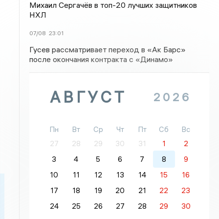
Михаил Сергачёв в топ-20 лучших защитников
НХЛ
07/08
23:01
Гусев рассматривает переход в «Ак Барс»
после окончания контракта с «Динамо»
АВГУСТ
2026
Пн
Вт
Ср
Чт
Пт
Сб
Вс
27
28
29
30
31
1
2
3
4
5
6
7
8
9
10
11
12
13
14
15
16
17
18
19
20
21
22
23
24
25
26
27
28
29
30