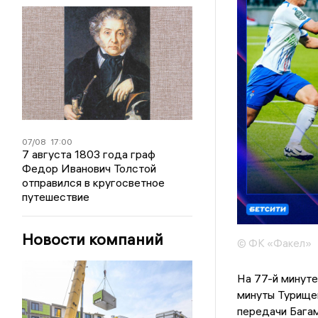
07/08
17:00
7 августа 1803 года граф
Федор Иванович Толстой
отправился в кругосветное
путешествие
Новости компаний
© ФК «Факел»
На 77-й минуте
минуты Турищев
передачи Багам