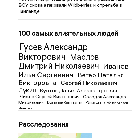
ВСУ снова атаковали Wildberries и стрельба в
Таиланде
100 самых влиятельных людей
Гусев Александр
Викторович
Маслов
Дмитрий Николаевич
Иванов
Илья Сергеевич
Ветер Наталья
Викторовна
Сергей Николаевич
Лукин
Кустов Данил Александрович
Чижов Сергей Викторович
Солодов Александр
Михайлович
Кузнецов Константин Юрьевич
Соболев Андрей
Иванович
Расследования