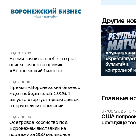
Другие но
«Буран» усту
03/08
16:30
Время заявить о себе: открыт
«Кристаллу» 
прием заявок на премию
буллитам в
контрольной и
«Воронежский бизнес»
30/07
18:10
Премия «Воронежский бизнес»
ждет победителей-2026: 1
Главные н
августа стартует прием заявок
от крупнейших компаний
07/08/2026 10:4
США попроси
28/07
18:09
Осетровое хозяйство под
находящегос
Воронежем выставили на
продажу за 350 миллионов