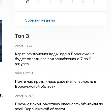
31
1
2
3
4
5
6
События недели
Топ 3
т
06/08
12:25
Карта отключения воды: где в Воронеже не
будет холодного водоснабжения с 7 по 9
августа
06/08
02:51
Почти час продлилась ракетная опасность в
Воронежской области
,
06/08
01:57
Прочь от окон: ракетную опасность объявили по
всей Воронежской области