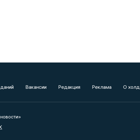
зданий
Вакансии
Редакция
Реклама
О холд
новости»
X