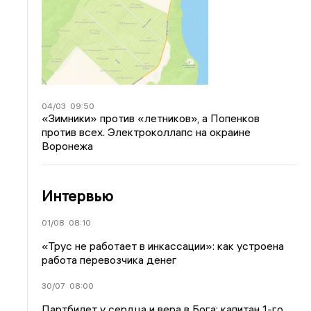
04/03
09:50
«Зимники» против «летников», а Попенков
против всех. Электроколлапс на окраине
Воронежа
Интервью
01/08
08:10
«Трус не работает в инкассации»: как устроена
работа перевозчика денег
30/07
08:00
Партбилет у сердца и вера в Бога: капитан 1-го