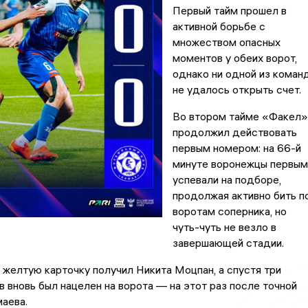
Первый тайм прошел в
активной борьбе с
множеством опасных
моментов у обеих ворот,
однако ни одной из коман
не удалось открыть счет.
Во втором тайме «Факел»
продолжил действовать
первым номером: на 66-й
минуте воронежцы первым
успевали на подборе,
продолжая активно бить п
воротам соперника, но
чуть-чуть не везло в
завершающей стадии.
 желтую карточку получил Никита Моцпан, а спустя три
 вновь был нацелен на ворота — на этот раз после точной
аева.