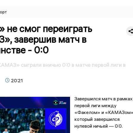
орт
 не смог переиграть
», завершив матч в
нстве - 0:0
АМАЗ» сыграли вничью 0:0 в матче первой лиги в
20:21
Завершился матч в рамках
первой лиги между
«Факелом» и «КАМАЗом»
который завершился
нулевой ничьей — 0:0.