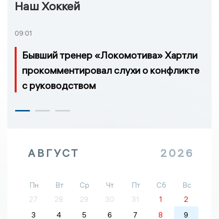
Наш Хоккей
09:01
Бывший тренер «Локомотива» Хартли
прокомментировал слухи о конфликте
с руководством
АВГУСТ
2026
Пн
Вт
Ср
Чт
Пт
Сб
Вс
27
28
29
30
31
1
2
3
4
5
6
7
8
9