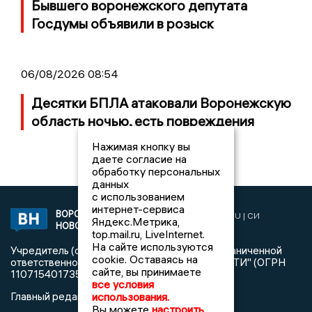
Бывшего воронежского депутата
Госдумы объявили в розыск
06/08/2026 08:54
Десятки БПЛА атаковали Воронежскую
область ночью, есть повреждения
Нажимая кнопку вы
даете согласие на
обработку персональных
данных
с использованием
интернет-сервиса
ВОРОНЕЖСКИЕ
2019 © VORONEZHNEWS.RU | СИ
Яндекс.Метрика,
НОВОСТИ
«Воронежские новости»
top.mail.ru, LiveInternet.
На сайте используются
Учредитель (соучредители): Общество с ограниченной
cookie. Оставаясь на
ответственностью "РЕГИОНАЛЬНЫЕ НОВОСТИ" (ОГРН
сайте, вы принимаете
1107154017354)
все условия
использования.
Главный редактор: Пирогов А.А.
Вы можете
настроить