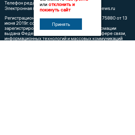
Телефон редакции: +7 (473) 262 77 92
или
отклонить и
info@voronezhnews.ru
Электронная почта редакции:
покинуть сайт
Регистрационный номер: серия Эл № ФС 77 - 75880 от 13
июня 2019г. согласно выписке из реестра
Принять
зарегистрированных средств массовой информации
выдана Федеральной службой по надзору в сфере связи,
информационных технологий и массовых коммуникаций
При использовании любого материала с данного сайта
гиперссылка на Сетевое издание «Воронежские новости»
обязательна.
Сообщения на сером фоне размещены на правах рекламы
@mazov
MAX
Написать директору в телеграм
или
О холдинге
Вакансии
Реклама
Дежурный по новостям