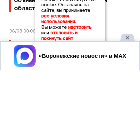
cookie. Оставаясь на
страх повторения: селевая ночь на 4
сайте, вы принимаете
августа в Ямном
все условия
использования.
Вы можете
настроить
или
отклонить и
покинуть сайт
Принять
Новости СМИ2
Регион бренд
15:00
Сегодня - день памяти летчика-
космонавта Анатолия Филипченко