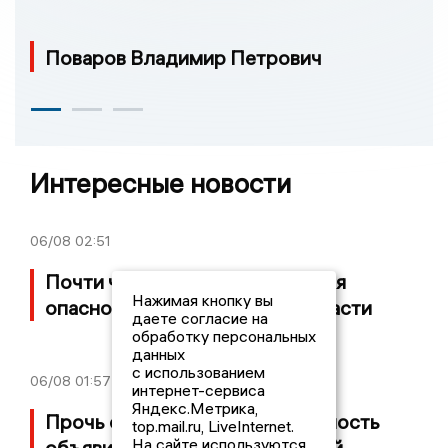
Комментируйте наши новости:
«Наземное метро» в
Иванове: езда по
Нажимая кнопку вы
даете согласие на
расписанию, которого
обработку персональных
нет, и станции, до
данных
которых нельзя доехать
с использованием
интернет-сервиса
04:00
Яндекс.Метрика,
top.mail.ru, LiveInternet.
Раскиданные деревья, песок везде и
На сайте используются