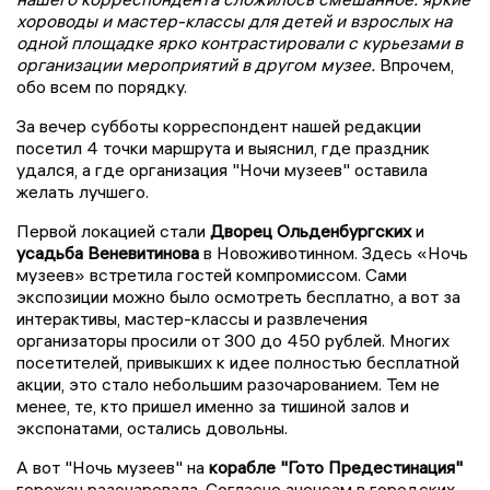
хороводы и мастер-классы для детей и взрослых на
одной площадке ярко контрастировали с курьезами в
организации мероприятий в другом музее.
Впрочем,
обо всем по порядку.
За вечер субботы корреспондент нашей редакции
посетил 4 точки маршрута и выяснил, где праздник
удался, а где организация "Ночи музеев" оставила
желать лучшего.
Первой локацией стали
Дворец Ольденбургских
и
усадьба Веневитинова
в Новоживотинном. Здесь «Ночь
музеев» встретила гостей компромиссом. Сами
экспозиции можно было осмотреть бесплатно, а вот за
интерактивы, мастер-классы и развлечения
организаторы просили от 300 до 450 рублей. Многих
посетителей, привыкших к идее полностью бесплатной
акции, это стало небольшим разочарованием. Тем не
менее, те, кто пришел именно за тишиной залов и
экспонатами, остались довольны.
А вот "Ночь музеев" на
корабле "Гото Предестинация"
горожан разочаровала. Согласно анонсам в городских