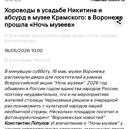
Хороводы в усадьбе Никитина и
абсурд в музее Крамского: в Воронеже
прошла «Ночь музеев»
В Воронеже прошла ежегодная акция «Ночь музеев»:
фоторепортаж
18/05/2026
10:00
© Константин Лопухов
В минувшую субботу, 16 мая, музеи Воронежа
распахнули двери для посетителей в рамках
Всероссийской акции "Ночь музеев". 2026 год
объявлен в России годом единства народов России,
поэтому неудивительно, что и на мероприятиях
жителей столицы Черноземья решили в очередной
раз познакомить с культурой народов нашей
необъятной страны. Несколько площадок посетил и
фотокорреспондент "Воронежских новостей"
Константин Лопухов
. И впечатление о "Ночи музеев" у
нашего корреспондента сложилось смешанное: яркие