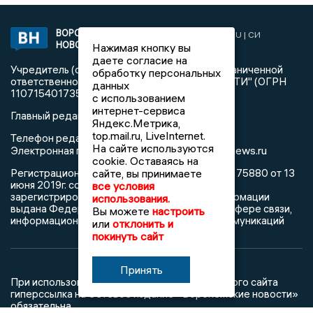
ВОРОНЕЖСКИЕ
2019 © VORONEZHNEWS.RU | СИ
НОВОСТИ
«Воронежские новости»
Нажимая кнопку вы
даете согласие на
Учредитель (соучредители): Общество с ограниченной
обработку персональных
ответственностью "РЕГИОНАЛЬНЫЕ НОВОСТИ" (ОГРН
данных
1107154017354)
с использованием
интернет-сервиса
Главный редактор: Пирогов А.А.
Яндекс.Метрика,
top.mail.ru, LiveInternet.
Телефон редакции: +7 (473) 262 77 92
На сайте используются
info@voronezhnews.ru
Электронная почта редакции:
cookie. Оставаясь на
сайте, вы принимаете
Регистрационный номер: серия Эл № ФС 77 - 75880 от 13
июня 2019г. согласно выписке из реестра
все условия
зарегистрированных средств массовой информации
использования.
выдана Федеральной службой по надзору в сфере связи,
Вы можете
настроить
информационных технологий и массовых коммуникаций
или
отклонить и
покинуть сайт
Принять
При использовании любого материала с данного сайта
гиперссылка на Сетевое издание «Воронежские новости»
обязательна.