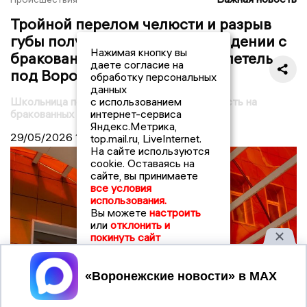
Тройной перелом челюсти и разрыв
губы получила девочка при падении с
Нажимая кнопку вы
бракованных тренировочных петель
даете согласие на
под Воронежем
обработку персональных
данных
Школьница под Воронежем сломала челюсть на
с использованием
бракованных тренировочных петлях
интернет-сервиса
Яндекс.Метрика,
29/05/2026
15:00
top.mail.ru, LiveInternet.
На сайте используются
cookie. Оставаясь на
сайте, вы принимаете
все условия
использования.
Вы можете
настроить
или
отклонить и
покинуть сайт
Принять