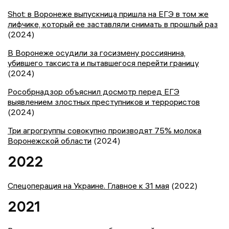
Shot: в Воронеже выпускница пришла на ЕГЭ в том же
лифчике, который ее заставляли снимать в прошлый раз
(2024)
В Воронеже осудили за госизмену россиянина,
убившего таксиста и пытавшегося перейти границу
(2024)
Рособрнадзор объяснил досмотр перед ЕГЭ
выявлением злостных преступников и террористов
(2024)
Три агрогруппы совокупно производят 75% молока
Воронежской области
(2024)
2022
Спецоперация на Украине. Главное к 31 мая
(2022)
2021