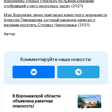
Воронежец открыл стрельбу по пьяной компании,
отобравшей у него несколько тысяч
(2021)
Мэр Воронеже лично пригласил известного журналиста
Алексея Пивоварова, который накануне написал о
желании посетить Столицу Черноземья
(2021)
Автор:
Комментируйте наши новости:
В Воронежской области
объявлена ракетная
опасность!