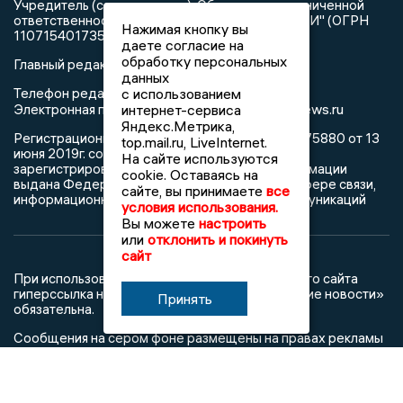
Учредитель (соучредители): Общество с ограниченной
ответственностью "РЕГИОНАЛЬНЫЕ НОВОСТИ" (ОГРН
Нажимая кнопку вы
1107154017354)
даете согласие на
обработку персональных
Главный редактор: Пирогов А.А.
данных
с использованием
Телефон редакции: +7 (473) 262 77 92
info@voronezhnews.ru
интернет-сервиса
Электронная почта редакции:
Яндекс.Метрика,
Регистрационный номер: серия Эл № ФС 77 - 75880 от 13
top.mail.ru, LiveInternet.
июня 2019г. согласно выписке из реестра
На сайте используются
зарегистрированных средств массовой информации
cookie. Оставаясь на
выдана Федеральной службой по надзору в сфере связи,
сайте, вы принимаете
все
информационных технологий и массовых коммуникаций
условия использования.
Вы можете
настроить
или
отклонить и покинуть
сайт
При использовании любого материала с данного сайта
гиперссылка на Сетевое издание «Воронежские новости»
Принять
обязательна.
Сообщения на сером фоне размещены на правах рекламы
@mazov
MAX
Написать директору в телеграм
или