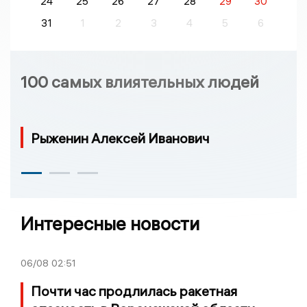
24
25
26
27
28
29
30
31
1
2
3
4
5
6
100 самых влиятельных людей
Рыженин Алексей Иванович
Интересные новости
06/08
02:51
Почти час продлилась ракетная