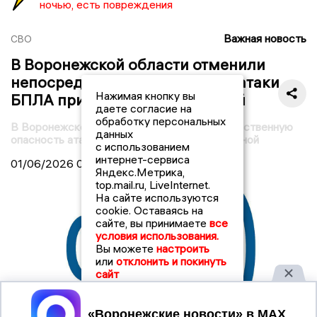
ночью, есть повреждения
Важная новость
СВО
В Воронежской области отменили
непосредственную опасность атаки
Нажимая кнопку вы
БПЛА при сохранении обычной
даете согласие на
обработку персональных
В Воронежской области отменили непосредственную
данных
опасность атаки БПЛА при сохранении обычной
с использованием
интернет-сервиса
01/06/2026
05:36
Яндекс.Метрика,
top.mail.ru, LiveInternet.
На сайте используются
cookie. Оставаясь на
сайте, вы принимаете
все
условия использования.
Вы можете
настроить
или
отклонить и покинуть
сайт
Принять