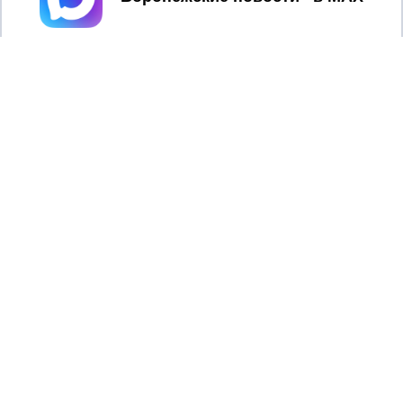
© ООО &quot;Региональные новости&quot;
На территории всех муниципалитетов Воронежской
области с 5:32 отменили режим непосредственной
опасности атаки БПЛА. Об этом сообщил губернатор
региона Александр Гусев.
Глава области уточнил, что на территории региона
сохраняется опасность атаки БПЛА. Воронежцам
рекомендовано соблюдать меры предосторожности.
Одновременно Александр Гусев сообщил, что над
территорией Воронежской области за ночь были
сбиты
12 БПЛА. Их уничтожали в 6 районах региона.
Автор:
Сергей Лысенков
Подписывайтесь, чтобы первыми