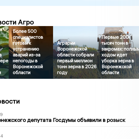
вости Агро
Более 500
специалистов
Первые 200
готовы к
Аграрии
тысяч тонн в
устранению
Воронежской
закромах: полны
а
аварий из-за
области собрали
ходом идет
зере
непогоды в
первый миллион
уборка зерна в
Воронежской
тонн зерна в 2026
Воронежской
и
области
году
области
овости
39
нежского депутата Госдумы объявили в розыск
54