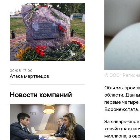
06/08
17:00
© ООО "Региона
Атака мертвецов
Объёмы произв
Новости компаний
области. Данны
первые четыре
Воронежстата.
За январь–апре
хозяйствах нас
миллиона, а ов