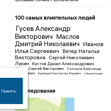
100 самых влиятельных людей
Гусев Александр
Викторович
Маслов
Дмитрий Николаевич
Иванов
Илья Сергеевич
Ветер Наталья
Викторовна
Сергей Николаевич
Лукин
Кустов Данил Александрович
Чижов Сергей Викторович
Солодов Александр
Михайлович
Кузнецов Константин Юрьевич
Соболев Андрей
Иванович
Расследования
Принять