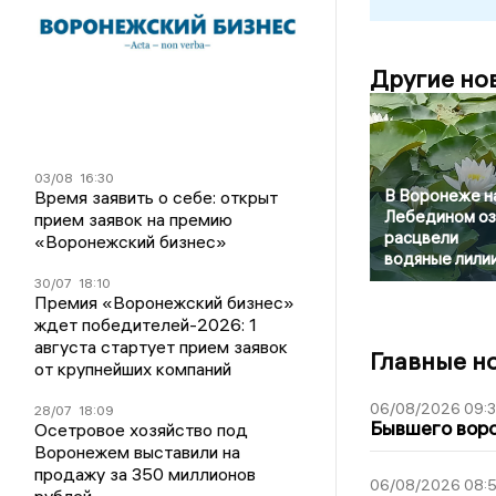
Другие но
03/08
16:30
В Воронеже н
Время заявить о себе: открыт
Лебедином о
прием заявок на премию
расцвели
«Воронежский бизнес»
водяные лили
30/07
18:10
Премия «Воронежский бизнес»
ждет победителей-2026: 1
августа стартует прием заявок
Главные н
от крупнейших компаний
06/08/2026 09:
28/07
18:09
Бывшего воро
Осетровое хозяйство под
Воронежем выставили на
продажу за 350 миллионов
06/08/2026 08:
рублей