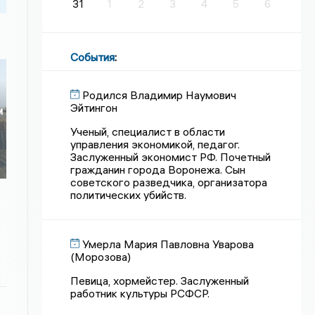
31
1
2
3
4
5
6
События
:
Родился Владимир Наумович
Эйтингон
м
Ученый, специалист в области
управления экономикой, педагог.
Заслуженный экономист РФ. Почетный
гражданин города Воронежа. Сын
советского разведчика, организатора
политических убийств.
Умерла Мария Павловна Уварова
(Морозова)
Певица, хормейстер. Заслуженный
работник культуры РСФСР.