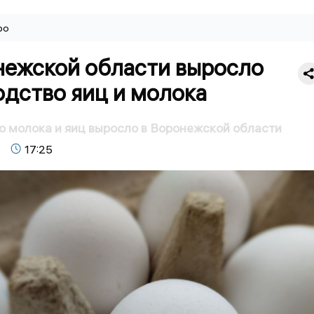
ро
нежской области выросло
одство яиц и молока
 молока и яиц выросло в Воронежской области
17:25