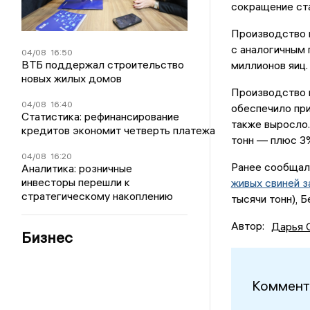
сокращение ста
Производство к
с аналогичным
04/08
16:50
ВТБ поддержал строительство
миллионов яиц.
новых жилых домов
Производство м
04/08
16:40
обеспечило при
Статистика: рефинансирование
также выросло.
кредитов экономит четверть платежа
тонн — плюс 3
04/08
16:20
Ранее сообщал
Аналитика: розничные
инвесторы перешли к
живых свиней з
стратегическому накоплению
тысячи тонн), Б
Автор:
Дарья 
Бизнес
Коммент