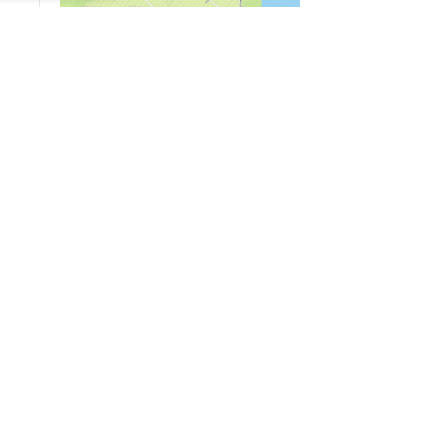
04/03
09:50
«Зимники» против «летников», а Попенков
против всех. Электроколлапс на окраине
Воронежа
Интервью
01/08
08:10
«Трус не работает в инкассации»: как устроена
работа перевозчика денег
30/07
08:00
Партбилет у сердца и вера в Бога: капитан 1-го
ранга Леонид Попов про службу на подводной
лодке