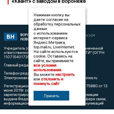
«Квант» с заводом в Воронеже
Нажимая кнопку вы
даете согласие на
обработку персональных
данных
с использованием
ВОРОНЕЖСКИЕ
2019 © VORONEZHNEWS.RU | СИ
интернет-сервиса
НОВОСТИ
«Воронежские новости»
Яндекс.Метрика,
top.mail.ru, LiveInternet.
Учредитель (соучредители): Общество с ограниченной
На сайте используются
ответственностью "РЕГИОНАЛЬНЫЕ НОВОСТИ" (ОГРН
cookie. Оставаясь на
1107154017354)
сайте, вы принимаете
Главный редактор: Пирогов А.А.
все условия
использования.
Телефон редакции: +7 (473) 262 77 92
Вы можете
настроить
info@voronezhnews.ru
Электронная почта редакции:
или
отклонить и
покинуть сайт
Регистрационный номер: серия Эл № ФС 77 - 75880 от 13
июня 2019г. согласно выписке из реестра
зарегистрированных средств массовой информации
Принять
выдана Федеральной службой по надзору в сфере связи,
информационных технологий и массовых коммуникаций