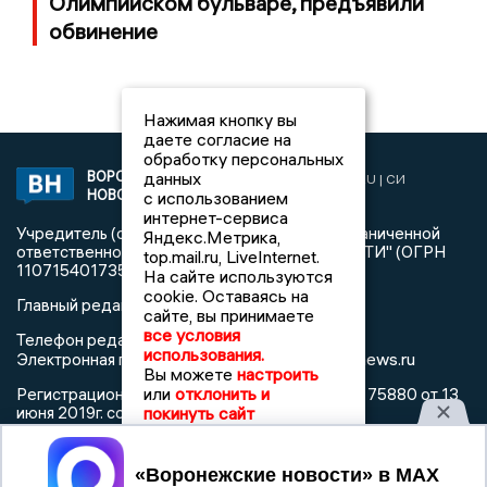
Олимпийском бульваре, предъявили
обвинение
Нажимая кнопку вы
даете согласие на
обработку персональных
данных
ВОРОНЕЖСКИЕ
2019 © VORONEZHNEWS.RU | СИ
НОВОСТИ
с использованием
«Воронежские новости»
интернет-сервиса
Учредитель (соучредители): Общество с ограниченной
Яндекс.Метрика,
ответственностью "РЕГИОНАЛЬНЫЕ НОВОСТИ" (ОГРН
top.mail.ru, LiveInternet.
1107154017354)
На сайте используются
cookie. Оставаясь на
Главный редактор: Пирогов А.А.
сайте, вы принимаете
все условия
Телефон редакции: +7 (473) 262 77 92
использования.
info@voronezhnews.ru
Электронная почта редакции:
Вы можете
настроить
или
отклонить и
Регистрационный номер: серия Эл № ФС 77 - 75880 от 13
покинуть сайт
июня 2019г. согласно выписке из реестра
зарегистрированных средств массовой информации
выдана Федеральной службой по надзору в сфере связи,
Принять
информационных технологий и массовых коммуникаций