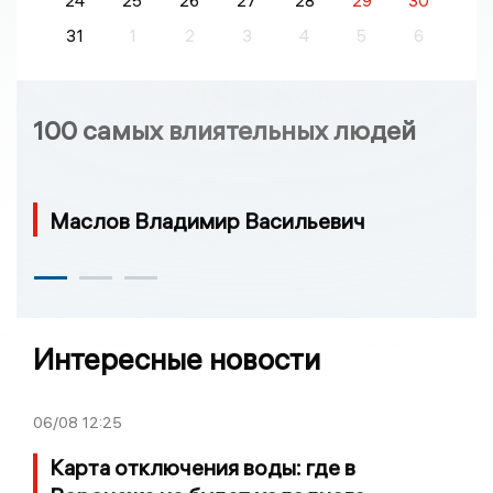
24
25
26
27
28
29
30
31
1
2
3
4
5
6
100 самых влиятельных людей
Маслов Владимир Васильевич
Интересные новости
06/08
12:25
Карта отключения воды: где в