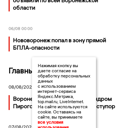
объявили по всей Воронежской
области
06/08
00:00
Нововоронеж попал в зону прямой
БПЛА-опасности
Нажимая кнопку вы
Главные новости
даете согласие на
обработку персональных
данных
с использованием
08/08/2026 17:35
интернет-сервиса
Яндекс.Метрика,
Воронежская неделя с Александром
top.mail.ru, LiveInternet.
Пироговым: американец впал в ступор
На сайте используются
cookie. Оставаясь на
сайте, вы принимаете
все условия
07/08/2026 10:44
использования.