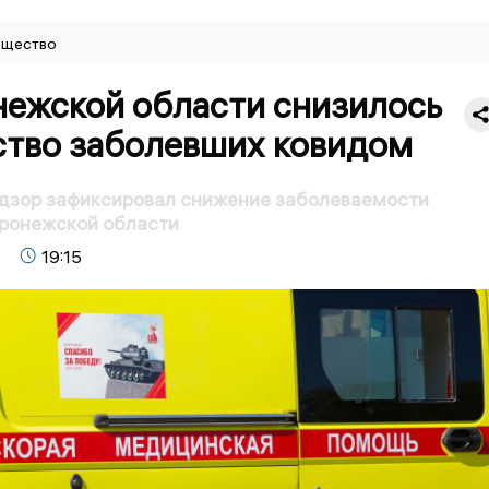
щество
нежской области снизилось
ство заболевших ковидом
дзор зафиксировал снижение заболеваемости
оронежской области
19:15