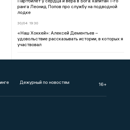
Партбилет у сердца и вера в Бога: капитан 1-го
ранга Леонид Попов про службу на подводной
лодке
30/04
19:30
«Наш Хоккей»: Алексей Дементьев –
удовольствие рассказывать истории, в которых я
участвовал
инге
Дежурный по новостям
16+