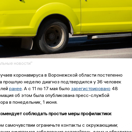
льные новости"
учаев коронавируса в Воронежской области постепенно
За прошлую неделю диагноз подтвердился у 36 человек
елей
ранее
. А с 11 по 17 мая было
зарегистрировано
48
рмация об этом была опубликована пресс-службой
ра в понедельник, 1 июня.
омендует соблюдать простые меры профилактики:
м самочувствии ограничьте контакты с окружающими;
ении симптомов заболевания оставайтесь дома и обратитес