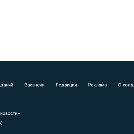
зданий
Вакансии
Редакция
Реклама
О холд
новости»
X