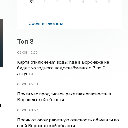
31
1
2
3
4
5
6
События недели
Топ 3
06/08
12:25
й
Карта отключения воды: где в Воронеже не
будет холодного водоснабжения с 7 по 9
августа
06/08
02:51
Почти час продлилась ракетная опасность в
Воронежской области
л
06/08
01:57
Прочь от окон: ракетную опасность объявили по
всей Воронежской области