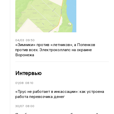
04/03
09:50
«Зимники» против «летников», а Попенков
против всех. Электроколлапс на окраине
Воронежа
Интервью
01/08
08:10
«Трус не работает в инкассации»: как устроена
работа перевозчика денег
30/07
08:00