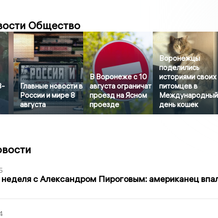
вости Общество
Воронежцы
поделились
В Воронеже с 10
историями своих
8-
Главные новости в
августа ограничат
питомцев в
России и мире 8
проезд на Ясном
Международны
августа
проезде
день кошек
овости
5
 неделя с Александром Пироговым: американец впа
4