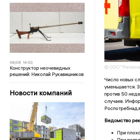
08/08
14:00
© ООО "Региона
Конструктор неочевидных
решений: Николай Рукавишников
Число новых сл
уменьшается. 
Новости компаний
против 50 нед
случаев. Инфо
Роспотребнадзо
Ведомство рек
При плохо
При появл