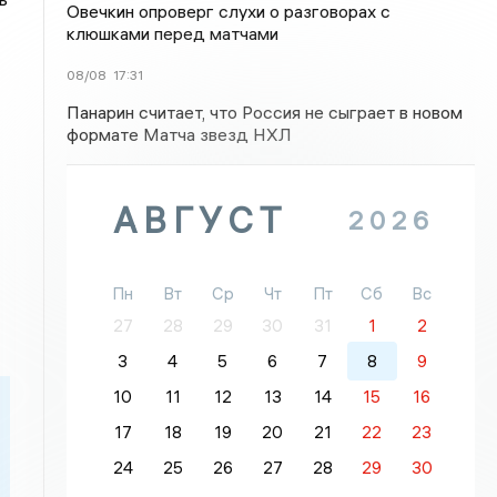
Овечкин опроверг слухи о разговорах с
клюшками перед матчами
08/08
17:31
Панарин считает, что Россия не сыграет в новом
формате Матча звезд НХЛ
АВГУСТ
2026
Пн
Вт
Ср
Чт
Пт
Сб
Вс
27
28
29
30
31
1
2
3
4
5
6
7
8
9
10
11
12
13
14
15
16
17
18
19
20
21
22
23
24
25
26
27
28
29
30