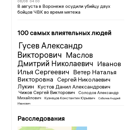
08/08
04:00
8 августа в Воронеже осудили убийцу двух
бойцов ЧВК во время мятежа
100 самых влиятельных людей
Гусев Александр
Викторович
Маслов
Дмитрий Николаевич
Иванов
Илья Сергеевич
Ветер Наталья
Викторовна
Сергей Николаевич
Лукин
Кустов Данил Александрович
Чижов Сергей Викторович
Солодов Александр
Михайлович
Кузнецов Константин Юрьевич
Соболев Андрей
Иванович
Расследования