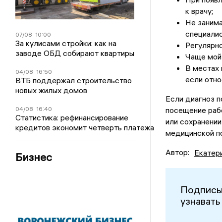
к врачу;
Не заним
специалис
07/08
10:00
За кулисами стройки: как на
Регулярно
заводе ОБД собирают квартиры
Чаще мойт
В местах 
04/08
16:50
если отно
ВТБ поддержал строительство
новых жилых домов
Если диагноз п
04/08
16:40
посещение рабо
Статистика: рефинансирование
или сохранени
кредитов экономит четверть платежа
медицинской п
Автор:
Екатер
Бизнес
Подписы
узнавать