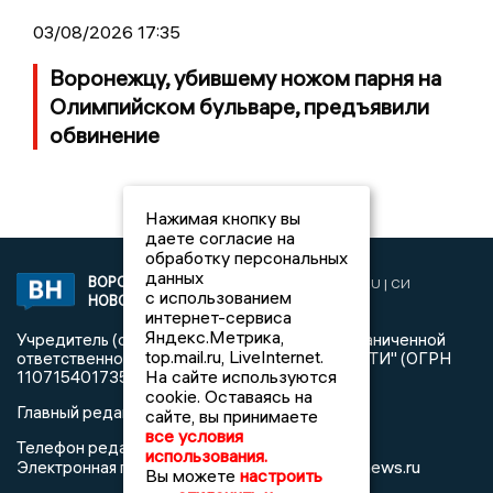
03/08/2026 17:35
Воронежцу, убившему ножом парня на
Олимпийском бульваре, предъявили
обвинение
Нажимая кнопку вы
даете согласие на
обработку персональных
данных
ВОРОНЕЖСКИЕ
2019 © VORONEZHNEWS.RU | СИ
с использованием
НОВОСТИ
«Воронежские новости»
интернет-сервиса
Яндекс.Метрика,
Учредитель (соучредители): Общество с ограниченной
top.mail.ru, LiveInternet.
ответственностью "РЕГИОНАЛЬНЫЕ НОВОСТИ" (ОГРН
На сайте используются
1107154017354)
cookie. Оставаясь на
Главный редактор: Пирогов А.А.
сайте, вы принимаете
все условия
Телефон редакции: +7 (473) 262 77 92
использования.
info@voronezhnews.ru
Электронная почта редакции:
Вы можете
настроить