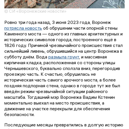
© СИ «Воронежские новости»
Ровно три года назад, 3 июня 2023 года, Воронеж
потрясла новость
об обрушении части опорной стены
Каменного моста — одного из главных архитектурных и
исторических символов города, построенного ещё в
1826 году. Причиной чрезвычайного происшествия стал
сильнейший ливень, обрушившийся на центр Воронежа в
субботу днём. Вода
размыла грунт
, и массивная
кирпичная кладка, расположенная со стороны улицы
Чернышевского, буквально сползла вниз, перегородив
проезжую часть. К счастью, обрушилась не
историческая часть самого арочного моста, а более
поздняя подпорная стена, однако в городе тут же был
введён режим чрезвычайной ситуации районного
масштаба. Тогдашний мэр Воронежа Вадим Кстенин
моментально выехал на место происшествия, а
движение на участке перекрыли для обеспечения
безопасности.
Последующие месяцы превратились в долгую историю