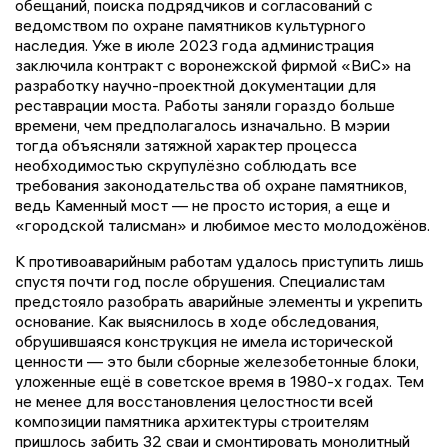
обещаний, поиска подрядчиков и согласований с
ведомством по охране памятников культурного
наследия. Уже в июле 2023 года администрация
заключила контракт с воронежской фирмой «ВиС» на
разработку научно-проектной документации для
реставрации моста. Работы заняли гораздо больше
времени, чем предполагалось изначально. В мэрии
тогда объясняли затяжной характер процесса
необходимостью скрупулёзно соблюдать все
требования законодательства об охране памятников,
ведь Каменный мост — не просто история, а еще и
«городской талисман» и любимое место молодожёнов.
К противоаварийным работам удалось приступить лишь
спустя почти год после обрушения. Специалистам
предстояло разобрать аварийные элементы и укрепить
основание. Как выяснилось в ходе обследования,
обрушившаяся конструкция не имела исторической
ценности — это были сборные железобетонные блоки,
уложенные ещё в советское время в 1980-х годах. Тем
не менее для восстановления целостности всей
композиции памятника архитектуры строителям
пришлось забить 32 сваи и смонтировать монолитный