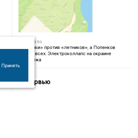
04/03
09:50
«Зимники» против «летников», а Попенков
против всех. Электроколлапс на окраине
Воронежа
Принять
Интервью
01/08
08:10
«Трус не работает в инкассации»: как устроена
работа перевозчика денег
30/07
08:00
Партбилет у сердца и вера в Бога: капитан 1-го
ранга Леонид Попов про службу на подводной