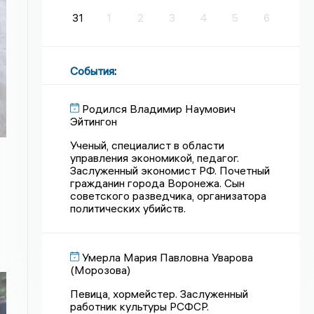
31
1
2
3
4
5
6
События
:
Родился Владимир Наумович
Эйтингон
Ученый, специалист в области
управления экономикой, педагог.
Заслуженный экономист РФ. Почетный
гражданин города Воронежа. Сын
советского разведчика, организатора
политических убийств.
Умерла Мария Павловна Уварова
(Морозова)
Певица, хормейстер. Заслуженный
работник культуры РСФСР.