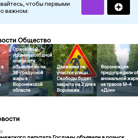
вайтесь, чтобы первыми
 о важном:
вости Общество
Оранжевый
уровень погодной
опасности
 в
объявлен из-за
Движение на
Воронежцев
х
36-градусной
участке улицы
предупредили о
жары в
Свободы будет
аномальной жар
в
Воронежской
закрыто на 2 дня в
на трассе М-4
области
Воронеже
«Дон»
овости
39
нежского депутата Госдумы объявили в розыск