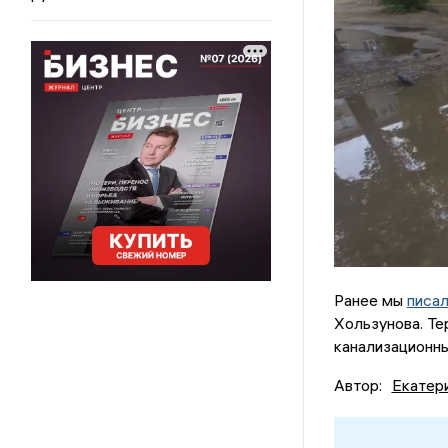
Ранее мы
писа
Хользунова. Т
канализационны
Автор:
Екатер