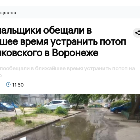
щество
альщики обещали в
шее время устранить потоп
лковского в Воронеже
пообещали в ближайшее время устранить потоп на
о
11:50