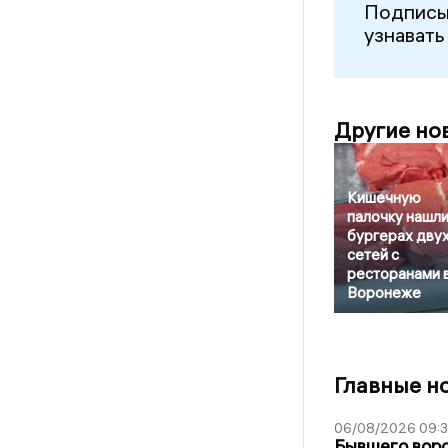
Подписы
узнавать
Другие но
Кишечную
палочку нашли
бургерах дву
сетей с
ресторанами 
Воронеже
Главные н
06/08/2026 09:
Бывшего воро