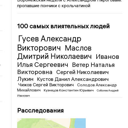
пропавшие пончики с крольчатиной
100 самых влиятельных людей
Гусев Александр
Викторович
Маслов
Дмитрий Николаевич
Иванов
Илья Сергеевич
Ветер Наталья
ь
Викторовна
Сергей Николаевич
Лукин
Кустов Данил Александрович
Чижов Сергей Викторович
Солодов Александр
Михайлович
Кузнецов Константин Юрьевич
Соболев Андрей
Иванович
Расследования