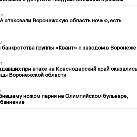
54
 атаковали Воронежскую область ночью, есть
0
банкротства группы «Квант» с заводом в Воронеже
1
давших при атаке на Краснодарский край оказалис
ицы Воронежской области
5
бившему ножом парня на Олимпийском бульваре,
обвинение
2