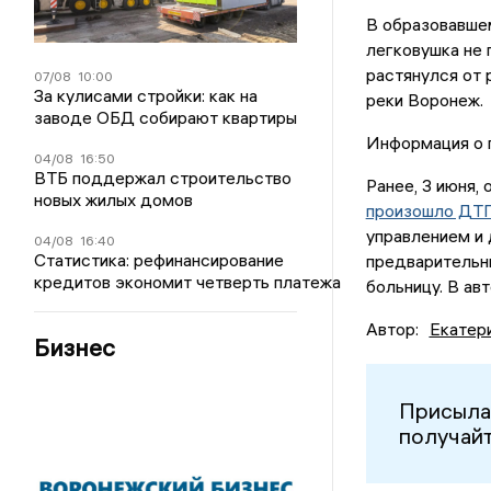
В образовавшем
легковушка не 
растянулся от 
07/08
10:00
За кулисами стройки: как на
реки Воронеж.
заводе ОБД собирают квартиры
Информация о п
04/08
16:50
ВТБ поддержал строительство
Ранее, 3 июня,
новых жилых домов
произошло ДТ
управлением и 
04/08
16:40
Статистика: рефинансирование
предварительны
кредитов экономит четверть платежа
больницу. В ав
Автор:
Екатер
Бизнес
Присыла
получайт