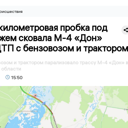
оисшествия
километровая пробка под
жем сковала М-4 «Дон»
ДТП с бензовозом и тракторо
озом и трактором парализовало трассу М-4 «Дон» 
 области
15:50