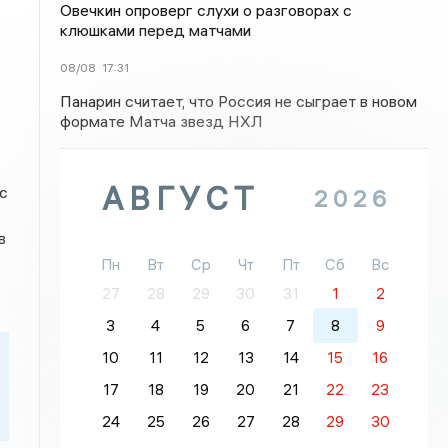
Овечкин опроверг слухи о разговорах с
клюшками перед матчами
08/08
17:31
Панарин считает, что Россия не сыграет в новом
формате Матча звезд НХЛ
АВГУСТ
с
2026
в
Пн
Вт
Ср
Чт
Пт
Сб
Вс
27
28
29
30
31
1
2
3
4
5
6
7
8
9
10
11
12
13
14
15
16
17
18
19
20
21
22
23
24
25
26
27
28
29
30