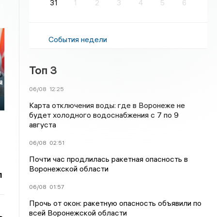
31
1
2
3
4
5
6
События недели
Топ 3
я
я
06/08
12:25
Карта отключения воды: где в Воронеже не
будет холодного водоснабжения с 7 по 9
августа
06/08
02:51
Почти час продлилась ракетная опасность в
Воронежской области
л
06/08
01:57
Прочь от окон: ракетную опасность объявили по
всей Воронежской области