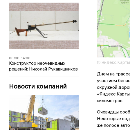
08/08
14:00
© Яндекс.Карты
Конструктор неочевидных
решений: Николай Рукавишников
Днем на трасс
участием бензо
Новости компаний
окружной дорог
«Яндекс.Карты»
километров.
Очевидцы сообщ
Некоторые води
же полосе авто