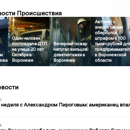
вости Происшествия
Автомат с
энергетиками
обернулся
Один человек
штрафом в 100
пострадал в ДТП
Вечерний пожар
тысяч рублей дл
на улице 20 лет
напугал жильцов
предпринимател
м
Октября в
девятиэтажки в
в Воронежской
нежа
Воронеже
Воронеже
области
овости
5
 неделя с Александром Пироговым: американец впа
4