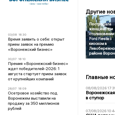
Другие но
Пострадала
женщина при
столкновении
03/08
16:30
Ford Fiesta с
Время заявить о себе: открыт
киоском в
прием заявок на премию
Левобережно
«Воронежский бизнес»
районе Воро
30/07
18:10
Премия «Воронежский бизнес»
ждет победителей-2026: 1
августа стартует прием заявок
Главные н
от крупнейших компаний
08/08/2026 17:3
28/07
18:09
Воронежская
Осетровое хозяйство под
в ступор
Воронежем выставили на
продажу за 350 миллионов
рублей
07/08/2026 10:4