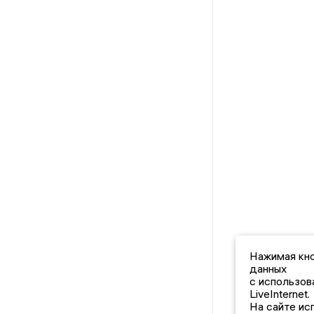
Нажимая кно
данных
с использов
LiveInternet.
На сайте ис