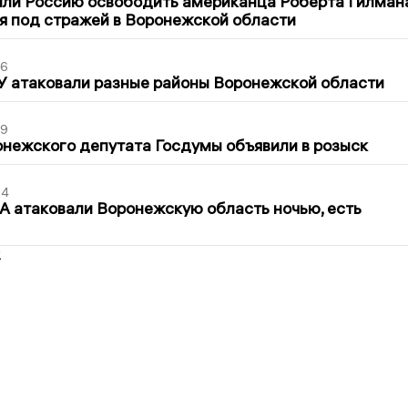
ли Россию освободить американца Роберта Гилмана
я под стражей в Воронежской области
06
У атаковали разные районы Воронежской области
39
нежского депутата Госдумы объявили в розыск
54
 атаковали Воронежскую область ночью, есть
2