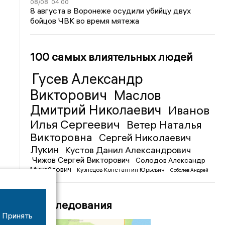
08/08
04:00
8 августа в Воронеже осудили убийцу двух
бойцов ЧВК во время мятежа
100 самых влиятельных людей
Гусев Александр
Викторович
Маслов
Дмитрий Николаевич
Иванов
Илья Сергеевич
Ветер Наталья
Викторовна
Сергей Николаевич
Лукин
Кустов Данил Александрович
Чижов Сергей Викторович
Солодов Александр
Михайлович
Кузнецов Константин Юрьевич
Соболев Андрей
Иванович
Расследования
Принять