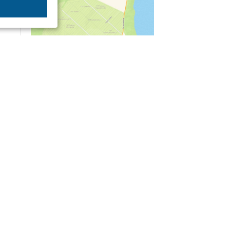
04/03
09:50
«Зимники» против «летников», а Попенков
против всех. Электроколлапс на окраине
Воронежа
Интервью
01/08
08:10
«Трус не работает в инкассации»: как устроена
работа перевозчика денег
30/07
08:00