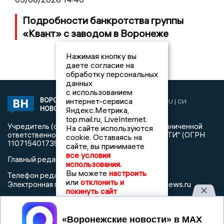
Подробности банкротства группы
«Квант» с заводом в Воронеже
Нажимая кнопку вы
даете согласие на
обработку персональных
данных
с использованием
интернет-сервиса
ВОРОНЕЖСКИЕ
2019 © VORONEZHNEWS.RU | СИ
НОВОСТИ
Яндекс.Метрика,
«Воронежские новости»
top.mail.ru, LiveInternet.
Учредитель (соучредители): Общество с ограниченной
На сайте используются
ответственностью "РЕГИОНАЛЬНЫЕ НОВОСТИ" (ОГРН
cookie. Оставаясь на
1107154017354)
сайте, вы принимаете
все условия
Главный редактор: Пирогов А.А.
использования.
Вы можете
настроить
Телефон редакции: +7 (473) 262 77 92
или
отклонить и
info@voronezhnews.ru
Электронная почта редакции:
покинуть сайт
Регистрационный номер: серия Эл № ФС 77 - 75880 от 13
июня 2019г. согласно выписке из реестра
Принять
зарегистрированных средств массовой информации