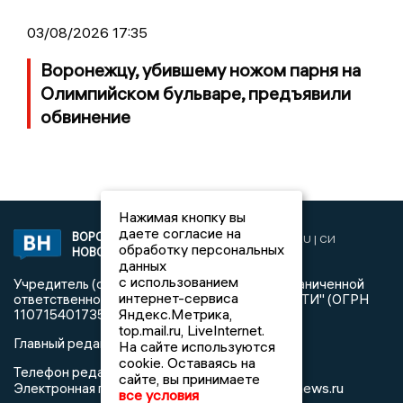
03/08/2026 17:35
Воронежцу, убившему ножом парня на
Олимпийском бульваре, предъявили
обвинение
Нажимая кнопку вы
даете согласие на
ВОРОНЕЖСКИЕ
2019 © VORONEZHNEWS.RU | СИ
обработку персональных
НОВОСТИ
«Воронежские новости»
данных
с использованием
Учредитель (соучредители): Общество с ограниченной
интернет-сервиса
ответственностью "РЕГИОНАЛЬНЫЕ НОВОСТИ" (ОГРН
Яндекс.Метрика,
1107154017354)
top.mail.ru, LiveInternet.
Главный редактор: Пирогов А.А.
На сайте используются
cookie. Оставаясь на
Телефон редакции: +7 (473) 262 77 92
сайте, вы принимаете
info@voronezhnews.ru
Электронная почта редакции:
все условия