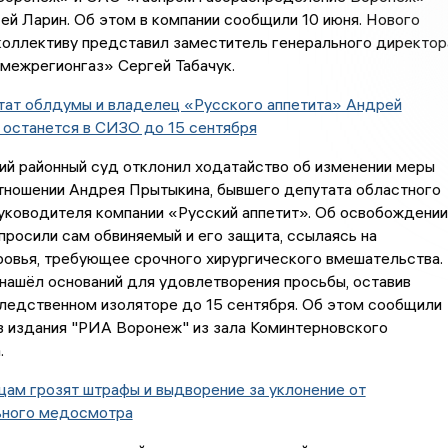
ей Ларин. Об этом в компании сообщили 10 июня. Нового
коллективу представил заместитель генерального директор
межрегионгаз» Сергей Табачук.
тат облдумы и владелец «Русского аппетита» Андрей
 останется в СИЗО до 15 сентября
ий районный суд отклонил ходатайство об изменении меры
тношении Андрея Прытыкина, бывшего депутата областного
уководителя компании «Русский аппетит». Об освобождении
просили сам обвиняемый и его защита, ссылаясь на
ровья, требующее срочного хирургического вмешательства.
нашёл оснований для удовлетворения просьбы, оставив
следственном изоляторе до 15 сентября. Об этом сообщили
з издания "РИА Воронеж" из зала Коминтерновского
.
ам грозят штрафы и выдворение за уклонение от
ьного медосмотра