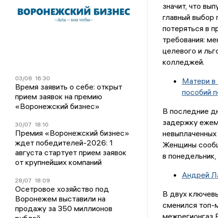
значит, что вы
главный выбор 
потеряться в п
требования: м
целевого и льг
колледжей.
03/08
16:30
Матери в
Время заявить о себе: открыт
пособий п
прием заявок на премию
«Воронежский бизнес»
В последние дн
задержку ежеме
30/07
18:10
Премия «Воронежский бизнес»
невыплаченных
ждет победителей-2026: 1
Женщины сообщ
августа стартует прием заявок
в понедельник,
от крупнейших компаний
Андрей Л
28/07
18:09
Осетровое хозяйство под
В двух ключевы
Воронежем выставили на
сменился топ-
продажу за 350 миллионов
межрегионгаз 
рублей