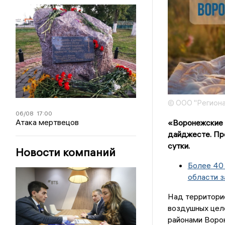
© ООО "Региона
06/08
17:00
Атака мертвецов
«Воронежские 
дайджесте. Пр
сутки.
Новости компаний
Более 40
области з
Над территори
воздушных целе
районами Воро