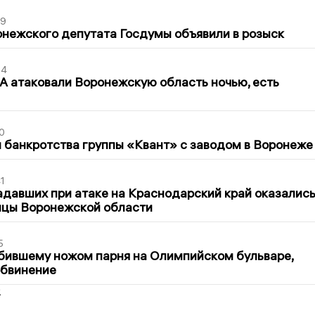
39
нежского депутата Госдумы объявили в розыск
54
 атаковали Воронежскую область ночью, есть
0
банкротства группы «Квант» с заводом в Воронеже
1
давших при атаке на Краснодарский край оказалис
ицы Воронежской области
5
бившему ножом парня на Олимпийском бульваре,
обвинение
2