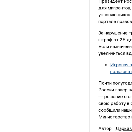
Президент Рос
для мигрантов
уклоняющихся 
портале правов
За нарушение 
штраф от 25 до
Если назначенн
увеличиться вд
Игровая п
пользоват
Почти полугодо
России заверши
— решение о сн
свою работу в 
сообщили наши 
Министерство 
Автор:
Дарья 