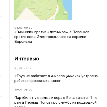
04/03
09:50
«Зимники» против «летников», а Попенков
против всех. Электроколлапс на окраине
Воронежа
Интервью
ь
01/08
08:10
«Трус не работает в инкассации»: как устроена
работа перевозчика денег
30/07
08:00
Партбилет у сердца и вера в Бога: капитан 1-го
ранга Леонид Попов про службу на подводной
лодке