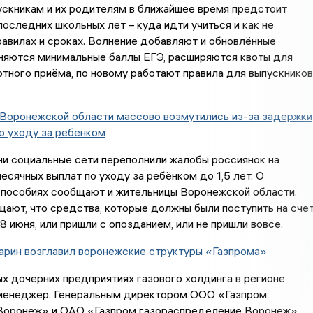
пускникам и их родителям в ближайшее время предстоит
последних школьных лет – куда идти учиться и как не
равилах и сроках. Волнение добавляют и обновлённые
еняются минимальные баллы ЕГЭ, расширяются квоты для
отного приёма, по новому работают правила для выпускников
 Воронежской области массово возмутились из-за задержки
о уходу за ребенком
и социальные сети переполнили жалобы россиянок на
сячных выплат по уходу за ребёнком до 1,5 лет. О
 пособиях сообщают и жительницы Воронежской области.
ают, что средства, которые должны были поступить на сче
 8 июня, или пришли с опозданием, или не пришли вовсе.
арин возглавил воронежские структуры «Газпрома»
х дочерних предприятиях газового холдинга в регионе
менеджер. Генеральным директором ООО «Газпром
Воронеж» и ОАО «Газпром газораспределение Воронеж»