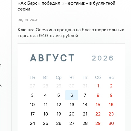
«Ак Барс» победил «Нефтяник» в буллитной
серии
06/08
20:31
Клюшка Овечкина продана на благотворительных
торгах за 940 тысяч рублей
АВГУСТ
2026
,
Пн
Вт
Ср
Чт
Пт
Сб
Вс
.
27
28
29
30
31
1
2
3
4
5
6
7
8
9
10
11
12
13
14
15
16
17
18
19
20
21
22
23
24
25
26
27
28
29
30