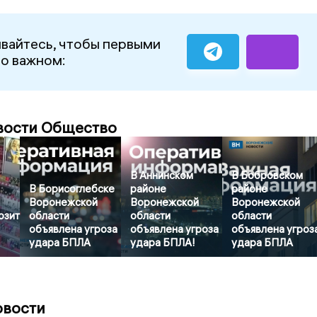
вайтесь, чтобы первыми
 о важном:
вости Общество
В Аннинском
В Бобровском
В Борисоглебске
районе
районе
Воронежской
Воронежской
Воронежской
озит
области
области
области
объявлена угроза
объявлена угроза
объявлена угроз
удара БПЛА
удара БПЛА!
удара БПЛА
овости