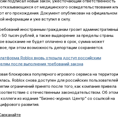
сии подписал новый закон, ужесточающий ответственность
, отказывающихся от медицинского освидетельствования ил
от его прохождения. Документ опубликован на официальном
ой информации и уже вступил в силу.
требований иностранным гражданам грозит административны
 50 тысяч рублей, а также выдворение за пределы страны.
ое взыскание не будет оплачено в срок, сумма может
вое, при этом возможность депортации сохраняется.
латформа Roblox вновь открыла доступ российским
елям после выполнения требований закона
вая блокировка популярного игрового сервиса на территор
лась. Roblox снова доступен для российских пользователей
ятии ограничений принято после того, как компания привела
соответствие с отечественным законодательством. Об это
коллеги из издания "Бизнес-журнал. Центр" со ссылкой на
цифрового развития.
Сарканайте