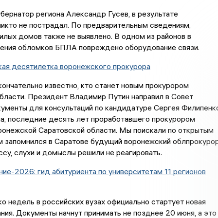
бернатор региона Александр Гусев, в результате
икто не пострадал. По предварительным сведениям,
лых домов также не выявлено. В одном из районов в
дения обломков БПЛА повреждено оборудование связи.
кая десятилетка воронежского прокурора
кончательно известно, кто станет новым прокурором
бласти. Президент Владимир Путин направил в Совет
ументы для консультаций по кандидатуре Сергея Филипенко
ла, последние десять лет проработавшего прокурором
ронежской Саратовской области. Мы поискали по открытым
м запомнился в Саратове будущий воронежский облпрокурор
су, слухи и домыслы решили не реагировать.
ие-2026: гид абитуриента по университетам 11 регионов
о недель в российских вузах официально стартует новая
ния. Документы начнут принимать не позднее 20 июня, а это