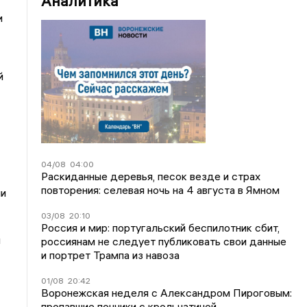
Аналитика
и
й
04/08
04:00
Раскиданные деревья, песок везде и страх
повторения: селевая ночь на 4 августа в Ямном
ии
03/08
20:10
Россия и мир: португальский беспилотник сбит,
м
россиянам не следует публиковать свои данные
и портрет Трампа из навоза
01/08
20:42
Воронежская неделя с Александром Пироговым:
пропавшие пончики с крольчатиной