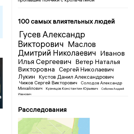
100 самых влиятельных людей
Гусев Александр
Викторович
Маслов
Дмитрий Николаевич
Иванов
Илья Сергеевич
Ветер Наталья
Викторовна
Сергей Николаевич
Лукин
Кустов Данил Александрович
Чижов Сергей Викторович
Солодов Александр
Михайлович
Кузнецов Константин Юрьевич
Соболев Андрей
Иванович
а
Расследования