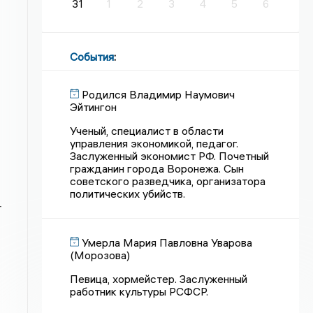
31
1
2
3
4
5
6
События
:
Родился Владимир Наумович
Эйтингон
Ученый, специалист в области
управления экономикой, педагог.
Заслуженный экономист РФ. Почетный
гражданин города Воронежа. Сын
советского разведчика, организатора
политических убийств.
т
Умерла Мария Павловна Уварова
(Морозова)
Певица, хормейстер. Заслуженный
работник культуры РСФСР.