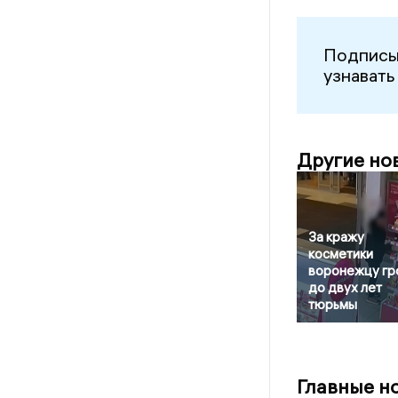
Подписы
узнавать
Другие но
За кражу
косметики
воронежцу гр
до двух лет
тюрьмы
Главные н