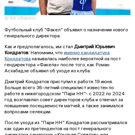
© ФК «Факел»
Футбольный клуб "Факел" объявил о назначении нового
генерального директора.
Как и предполагалось, им стал
Дмитрий Юрьевич
Кондратов
. Напомним, что
именно кандидатура
Кондратова
называлась наиболее вероятной на пост
гендиректора «Факела» после того, как Роман
Асхабадзе объявил об уходе из клуба.
Дмитрий Кондратов приступил к работе 19 июня.
Больше всего 36-летний специалист известен по
работе в нижегородском "Пари НН"- с 2022 по 2024
год возглавлял совет директоров клуба и отвечал за
повышение посещаемости матчей, а также занимался
вопросами селекции.
После ухода из "Пари НН" Кондратов рассматривался
как один из претендентов на пост генерального
директора самарских «Крыльев Советов» или