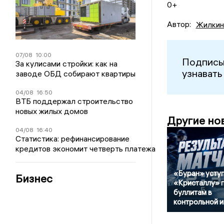
0+
Автор:
Жилкин
07/08
10:00
Подписы
За кулисами стройки: как на
узнавать
заводе ОБД собирают квартиры
04/08
16:50
ВТБ поддержал строительство
новых жилых домов
Другие но
04/08
16:40
Статистика: рефинансирование
кредитов экономит четверть платежа
«Буран» усту
Бизнес
«Кристаллу» 
буллитам в
контрольной и