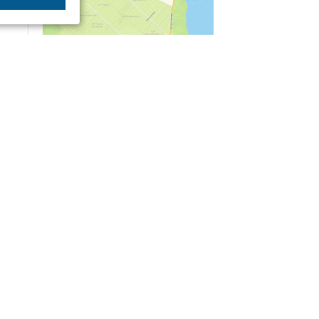
04/03
09:50
«Зимники» против «летников», а Попенков
против всех. Электроколлапс на окраине
Воронежа
Интервью
01/08
08:10
«Трус не работает в инкассации»: как устроена
работа перевозчика денег
30/07
08:00
Партбилет у сердца и вера в Бога: капитан 1-го