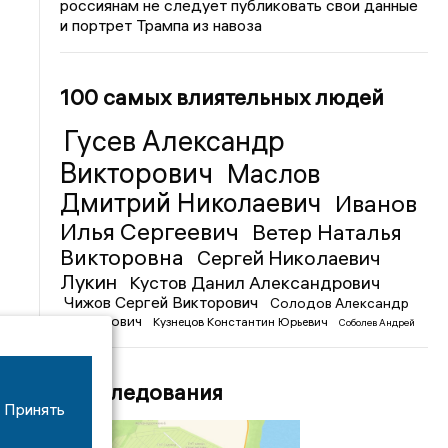
россиянам не следует публиковать свои данные
и портрет Трампа из навоза
100 самых влиятельных людей
Гусев Александр
Викторович
Маслов
Дмитрий Николаевич
Иванов
Илья Сергеевич
Ветер Наталья
Викторовна
Сергей Николаевич
Лукин
Кустов Данил Александрович
Чижов Сергей Викторович
Солодов Александр
Михайлович
Кузнецов Константин Юрьевич
Соболев Андрей
Иванович
Расследования
Принять