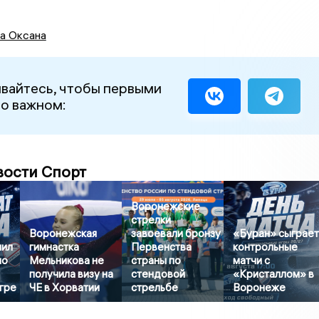
а Оксана
вайтесь, чтобы первыми
 о важном:
вости Спорт
Воронежские
стрелки
Воронежская
завоевали бронзу
«Буран» сыграе
пил
гимнастка
Первенства
контрольные
по
Мельникова не
страны по
матчи с
получила визу на
стендовой
«Кристаллом» в
гре
ЧЕ в Хорватии
стрельбе
Воронеже