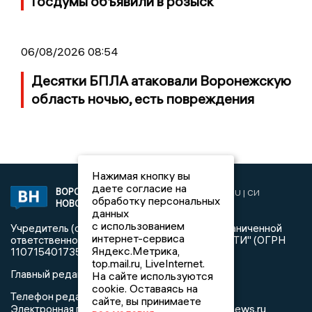
Госдумы объявили в розыск
06/08/2026 08:54
Десятки БПЛА атаковали Воронежскую
область ночью, есть повреждения
Нажимая кнопку вы
даете согласие на
ВОРОНЕЖСКИЕ
2019 © VORONEZHNEWS.RU | СИ
обработку персональных
НОВОСТИ
«Воронежские новости»
данных
с использованием
Учредитель (соучредители): Общество с ограниченной
интернет-сервиса
ответственностью "РЕГИОНАЛЬНЫЕ НОВОСТИ" (ОГРН
Яндекс.Метрика,
1107154017354)
top.mail.ru, LiveInternet.
Главный редактор: Пирогов А.А.
На сайте используются
cookie. Оставаясь на
Телефон редакции: +7 (473) 262 77 92
сайте, вы принимаете
info@voronezhnews.ru
Электронная почта редакции: