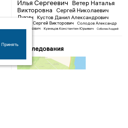
Илья Сергеевич
Ветер Наталья
Викторовна
Сергей Николаевич
Лукин
Кустов Данил Александрович
Чижов Сергей Викторович
Солодов Александр
Михайлович
Кузнецов Константин Юрьевич
Соболев Андрей
Иванович
Принять
Расследования
04/03
09:50
«Зимники» против «летников», а Попенков
против всех. Электроколлапс на окраине
Воронежа