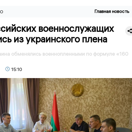
Главная новость
ВО
ссийских военнослужащих
сь из украинского плена
аина обменялись военнопленными по формуле «160
15:10