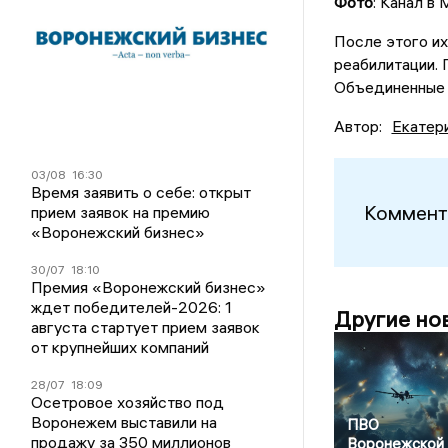
Фото
: Канал в
После этого их
реабилитации.
Объединенные 
Автор:
Екатер
03/08
16:30
Время заявить о себе: открыт
Коммент
прием заявок на премию
«Воронежский бизнес»
30/07
18:10
Премия «Воронежский бизнес»
ждет победителей-2026: 1
Другие но
августа стартует прием заявок
от крупнейших компаний
28/07
18:09
Осетровое хозяйство под
Воронежем выставили на
ПВО
продажу за 350 миллионов
Воронежской