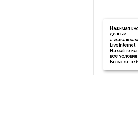
Нажимая кно
данных
с использов
LiveInternet.
На сайте ис
все условия
Вы можете