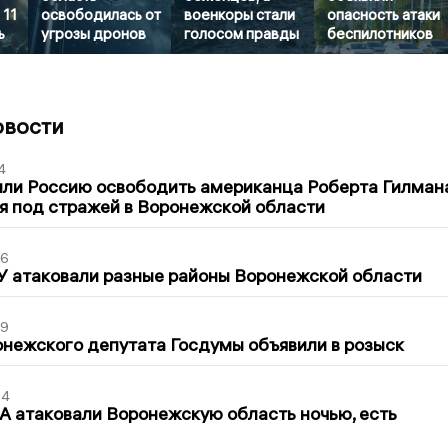
 11
освободилась от
военкоры стали
опасность атаки
ь
угрозы дронов
голосом правды
беспилотников
овости
4
ли Россию освободить американца Роберта Гилмана
я под стражей в Воронежской области
06
У атаковали разные районы Воронежской области
39
нежского депутата Госдумы объявили в розыск
54
 атаковали Воронежскую область ночью, есть