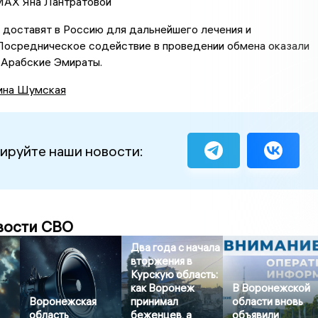
 MAX Яна Лантратовой
 доставят в Россию для дальнейшего лечения и
 Посредническое содействие в проведении обмена оказали
Арабские Эмираты.
ина Шумская
ируйте наши новости:
вости СВО
Два года с начала
вторжения в
Курскую область:
как Воронеж
В Воронежской
Воронежская
принимал
области вновь
область
беженцев, а
объявили