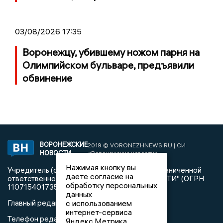
03/08/2026 17:35
Воронежцу, убившему ножом парня на
Олимпийском бульваре, предъявили
обвинение
ВОРОНЕЖСКИЕ
2019 © VORONEZHNEWS.RU | СИ
НОВОСТИ
«Воронежские новости»
Нажимая кнопку вы
Учредитель (соучредители): Общество с ограниченной
даете согласие на
ответственностью "РЕГИОНАЛЬНЫЕ НОВОСТИ" (ОГРН
обработку персональных
1107154017354)
данных
с использованием
Главный редактор: Пирогов А.А.
интернет-сервиса
Телефон редакции: +7 (473) 262 77 92
Яндекс.Метрика,