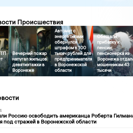
вости Происшествия
Автомат с
энергетиками
Обещали
обернулся
прибавку к
штрафом в 100
пенсии:
ДТП
Вечерний пожар
тысяч рублей для
пенсионерка из
ет
напугал жильцов
предпринимателя
Воронежа отдал
девятиэтажки в
в Воронежской
мошенникам 43
Воронеже
области
тысячи
овости
4
ли Россию освободить американца Роберта Гилмана
я под стражей в Воронежской области