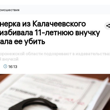
оисшествия
нерка из Калачеевского
избивала 11-летнюю внучку
ала ее убить
оронежской области подозревают в издевательства
й внучкой
16:13