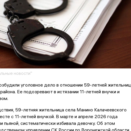
льные новости"
озбудили уголовное дело в отношении 59-летней жительни
района. Ее подозревают в истязании 11-летней внучки и
вом.
ствия, 59-летняя жительница села Манино Калачеевского
есте с 11-летней внучкой. В марте и апреле 2026 года
и пьяной, систематически избивала девочку. Об этом
едственном управлении СК России по Воронежской области.