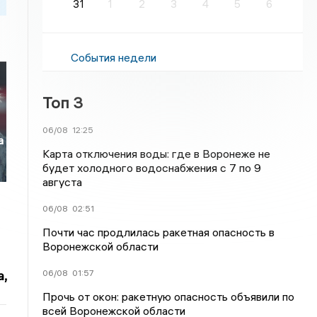
31
1
2
3
4
5
6
События недели
Топ 3
06/08
12:25
а
Карта отключения воды: где в Воронеже не
будет холодного водоснабжения с 7 по 9
августа
06/08
02:51
Почти час продлилась ракетная опасность в
Воронежской области
06/08
01:57
,
Прочь от окон: ракетную опасность объявили по
всей Воронежской области