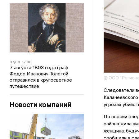
07/08
17:00
7 августа 1803 года граф
Федор Иванович Толстой
© ООО "Региона
отправился в кругосветное
путешествие
Следователи в
Калачеевского 
Новости компаний
угрозах убийст
По версии след
района жила вм
женщина, будуч
сообщили в сл