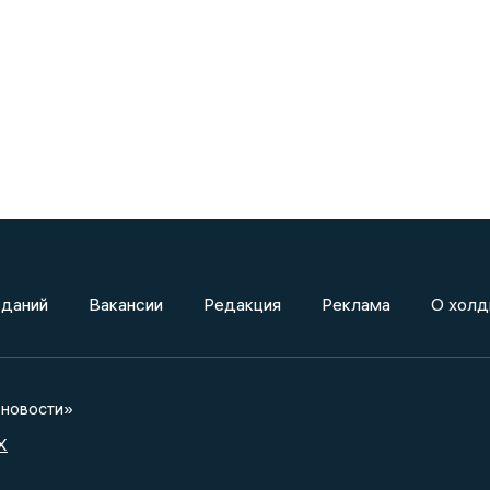
зданий
Вакансии
Редакция
Реклама
О холд
новости»
X