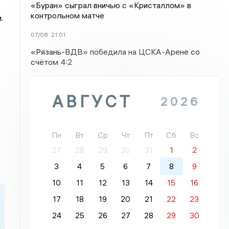
«Буран» сыграл вничью с «Кристаллом» в
контрольном матче
.
07/08
21:01
«Рязань-ВДВ» победила на ЦСКА-Арене со
счётом 4:2
АВГУСТ
2026
Пн
Вт
Ср
Чт
Пт
Сб
Вс
27
28
29
30
31
1
2
3
4
5
6
7
8
9
10
11
12
13
14
15
16
17
18
19
20
21
22
23
24
25
26
27
28
29
30