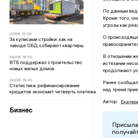
По данным вед
Кроме того, он
угрозы как реа
07/08
10:00
О происходяще
За кулисами стройки: как на
правоохранител
заводе ОБД собирают квартиры
В отношении ж
04/08
16:50
ВТБ поддержал строительство
истязании несо
новых жилых домов
продолжают ус
04/08
16:40
Ранее сообщал
Статистика: рефинансирование
над тремя прие
кредитов экономит четверть платежа
Автор:
Екатер
Бизнес
Присыла
получайт