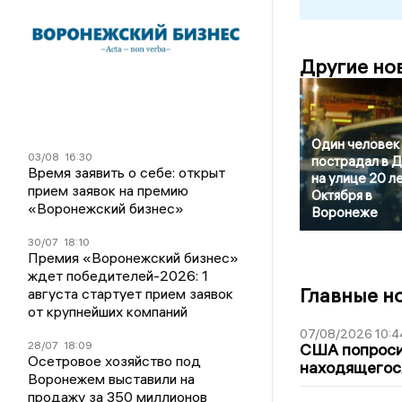
Другие но
Один человек
03/08
16:30
пострадал в 
Время заявить о себе: открыт
на улице 20 л
прием заявок на премию
Октября в
«Воронежский бизнес»
Воронеже
30/07
18:10
Премия «Воронежский бизнес»
ждет победителей-2026: 1
Главные н
августа стартует прием заявок
от крупнейших компаний
07/08/2026 10:4
28/07
18:09
США попроси
Осетровое хозяйство под
находящегос
Воронежем выставили на
продажу за 350 миллионов