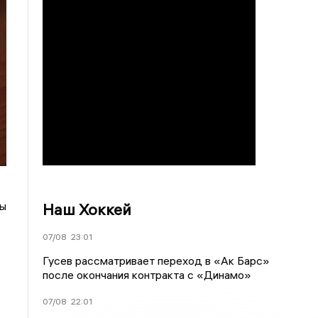
цы
Наш Хоккей
07/08
23:01
Гусев рассматривает переход в «Ак Барс»
после окончания контракта с «Динамо»
07/08
22:01