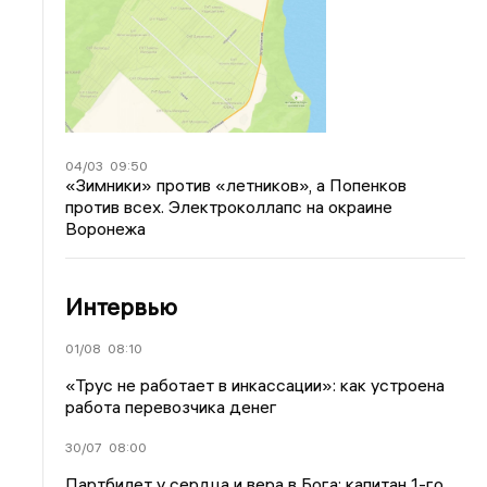
04/03
09:50
«Зимники» против «летников», а Попенков
против всех. Электроколлапс на окраине
Воронежа
Интервью
01/08
08:10
«Трус не работает в инкассации»: как устроена
работа перевозчика денег
30/07
08:00
Партбилет у сердца и вера в Бога: капитан 1-го