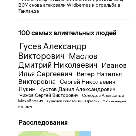
ВСУ снова атаковали Wildberries и стрельба в
Таиланде
100 самых влиятельных людей
Гусев Александр
Викторович
Маслов
Дмитрий Николаевич
Иванов
Илья Сергеевич
Ветер Наталья
Викторовна
Сергей Николаевич
Лукин
Кустов Данил Александрович
Чижов Сергей Викторович
Солодов Александр
Михайлович
Кузнецов Константин Юрьевич
Соболев Андрей
Иванович
Расследования