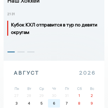
Наш Хоккей
21:31
Кубок КХЛ отправится в тур по девяти
округам
АВГУСТ
2026
Пн
Вт
Ср
Чт
Пт
Сб
Вс
27
28
29
30
31
1
2
3
4
5
6
7
8
9