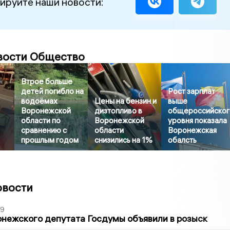
ируйте наши новости:
вости Общество
Втрое больше
детей погибло на
Рост зарплат
водоёмах
Цены на бензин и
выше
Воронежской
дизтопливо в
общероссийског
области по
Воронежской
уровня показала
сравнению с
области
Воронежская
прошлым годом
снизились на 1%
обалсть
овости
39
нежского депутата Госдумы объявили в розыск