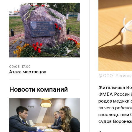
06/08
17:00
Атака мертвецов
© ООО "Региона
Жительница Во
Новости компаний
ФМБА России 9
родов медики с
за чего ребено
впоследствии 
судов Воронеж