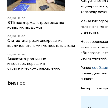
Как установил 
акушерском отд
кесареву сечен
04/08
16:50
Из-за кислоро
ВТБ поддержал строительство
головного мозг
новых жилых домов
с детства.
04/08
16:40
Статистика: рефинансирование
Нововоронежск
кредитов экономит четверть платежа
качестве комп
обжаловать это
04/08
16:20
без изменений.
Аналитика: розничные
инвесторы перешли к
Ранее
сообщал
стратегическому накоплению
более двух дес
выплат.
Бизнес
Автор:
Екатер