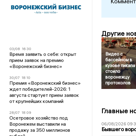
Коммент
Другие но
03/08
16:30
Время заявить о себе: открыт
Видео с
бассейном в
прием заявок на премию
кузове пикапа
«Воронежский бизнес»
стоило
воронежцу
30/07
18:10
Премия «Воронежский бизнес»
протоколов
ждет победителей-2026: 1
августа стартует прием заявок
от крупнейших компаний
Главные н
28/07
18:09
Осетровое хозяйство под
Воронежем выставили на
06/08/2026 09:
Бывшего воро
продажу за 350 миллионов
рублей