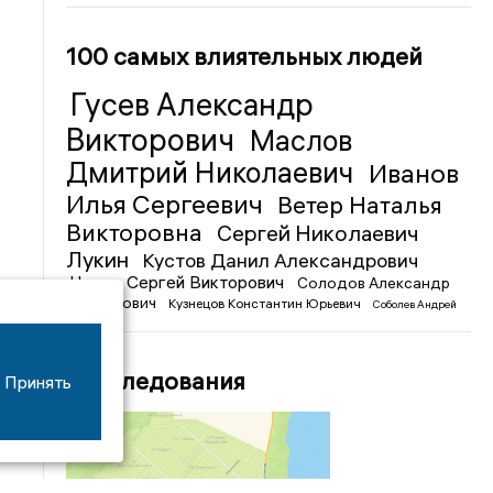
100 самых влиятельных людей
Гусев Александр
Викторович
Маслов
Дмитрий Николаевич
Иванов
Илья Сергеевич
Ветер Наталья
Викторовна
Сергей Николаевич
Лукин
Кустов Данил Александрович
Чижов Сергей Викторович
Солодов Александр
Михайлович
Кузнецов Константин Юрьевич
Соболев Андрей
Иванович
Расследования
Принять