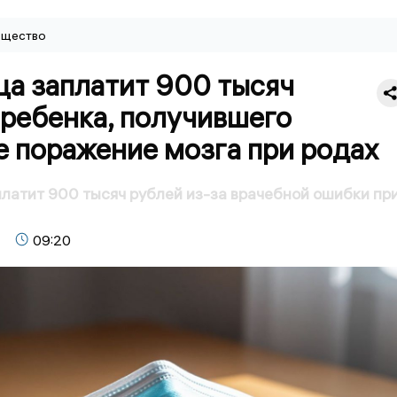
щество
ца заплатит 900 тысяч
 ребенка, получившего
е поражение мозга при родах
латит 900 тысяч рублей из-за врачебной ошибки пр
09:20