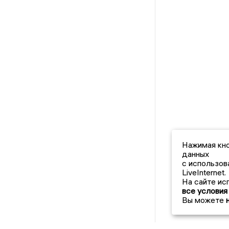
Нажимая кно
данных
с использов
LiveInternet.
На сайте ис
все условия
Вы можете