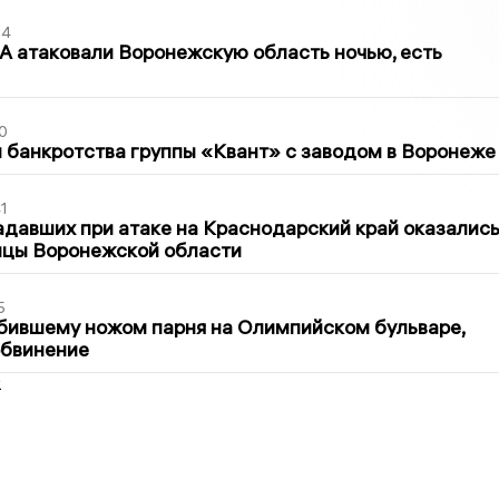
54
 атаковали Воронежскую область ночью, есть
0
банкротства группы «Квант» с заводом в Воронеже
1
давших при атаке на Краснодарский край оказалис
ицы Воронежской области
5
бившему ножом парня на Олимпийском бульваре,
обвинение
2