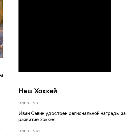
ем
Наш Хоккей
07/08
16:31
Иван Савин удостоен региональной награды за
развитие хоккея
—
07/08
15:01