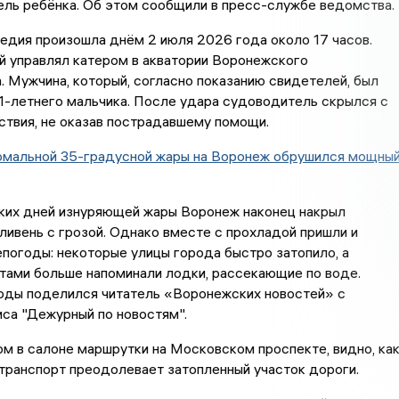
ель ребёнка. Об этом сообщили в пресс-службе ведомства.
едия произошла днём 2 июля 2026 года около 17 часов.
 управлял катером в акватории Воронежского
 Мужчина, который, согласно показанию свидетелей, был
11-летнего мальчика. После удара судоводитель скрылся с
твия, не оказав пострадавшему помощи.
омальной 35-градусной жары на Воронеж обрушился мощны
ких дней изнуряющей жары Воронеж наконец накрыл
ивень с грозой. Однако вместе с прохладой пришли и
погоды: некоторые улицы города быстро затопило, а
тами больше напоминали лодки, рассекающие по воде.
оды поделился читатель «Воронежских новостей» с
са "Дежурный по новостям".
ом в салоне маршрутки на Московском проспекте, видно, ка
транспорт преодолевает затопленный участок дороги.