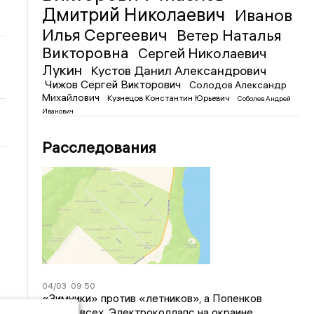
Дмитрий Николаевич
Иванов
Илья Сергеевич
Ветер Наталья
Викторовна
Сергей Николаевич
Лукин
Кустов Данил Александрович
Чижов Сергей Викторович
Солодов Александр
Михайлович
Кузнецов Константин Юрьевич
Соболев Андрей
Иванович
Расследования
04/03
09:50
«Зимники» против «летников», а Попенков
против всех. Электроколлапс на окраине