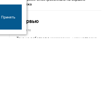
Воронежа
Принять
Интервью
01/08
08:10
«Трус не работает в инкассации»: как устроена
работа перевозчика денег
30/07
08:00
Партбилет у сердца и вера в Бога: капитан 1-го
ранга Леонид Попов про службу на подводной
лодке
30/04
19:30
«Наш Хоккей»: Алексей Дементьев –
удовольствие рассказывать истории, в которых я
участвовал