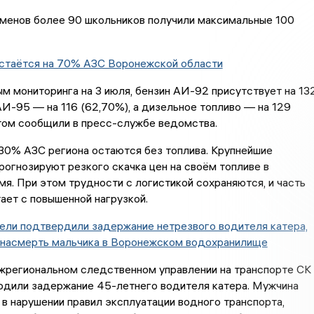
аменов более 90 школьников получили максимальные 100
остаётся на 70% АЗС Воронежской области
м мониторинга на 3 июля, бензин АИ-92 присутствует на 13
АИ-95 — на 116 (62,70%), а дизельное топливо — на 129
том сообщили в пресс-службе ведомства.
30% АЗС региона остаются без топлива. Крупнейшие
рогнозируют резкого скачка цен на своём топливе в
я. При этом трудности с логистикой сохраняются, и часть
ает с повышенной нагрузкой.
ели подтвердили задержание нетрезвого водителя катера,
 насмерть мальчика в Воронежском водохранилище
жрегиональном следственном управлении на транспорте СК
рдили задержание 45-летнего водителя катера. Мужчина
в нарушении правил эксплуатации водного транспорта,