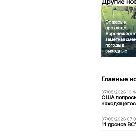
Другие но
От жары к
прохладе:
Воронеж жде
заметная сме
погоды в
выходные
Главные н
07/08/2026 10:4
США попроси
находящегос
07/08/2026 07:
11 дронов ВС