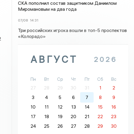
СКА пополнил состав защитником Даниилом
Миромановым на два года
07/08
14:31
Три российских игрока вошли в топ-5 проспектов
«Колорадо»
2
АВГУСТ
2026
Пн
Вт
Ср
Чт
Пт
Сб
Вс
27
28
29
30
31
1
2
3
4
5
6
7
8
9
10
11
12
13
14
15
16
17
18
19
20
21
22
23
24
25
26
27
28
29
30