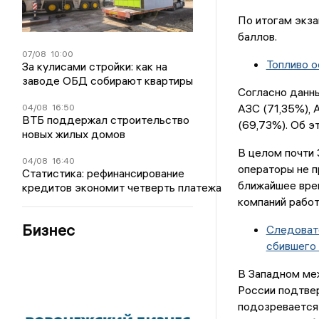
По итогам экз
баллов.
07/08
10:00
Топливо 
За кулисами стройки: как на
заводе ОБД собирают квартиры
Согласно данны
АЗС (71,35%), 
04/08
16:50
ВТБ поддержал строительство
(69,73%). Об э
новых жилых домов
В целом почти 
04/08
16:40
операторы не п
Статистика: рефинансирование
ближайшее врем
кредитов экономит четверть платежа
компаний работ
Бизнес
Следоват
сбившего
В Западном ме
России подтве
подозревается 