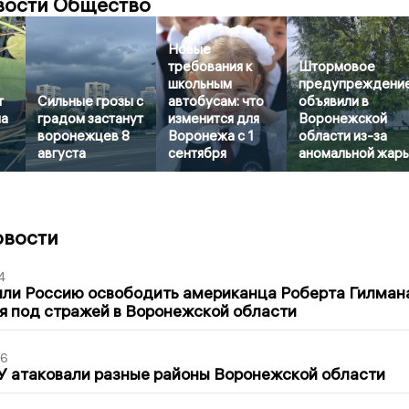
вости Общество
Новые
требования к
Штормовое
школьным
предупреждени
т
Сильные грозы с
автобусам: что
объявили в
на
градом застанут
изменится для
Воронежской
воронежцев 8
Воронежа с 1
области из-за
августа
сентября
аномальной жар
овости
4
ли Россию освободить американца Роберта Гилмана
я под стражей в Воронежской области
06
У атаковали разные районы Воронежской области