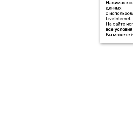
Нажимая кно
данных
с использов
LiveInternet.
На сайте ис
все условия
Вы можете