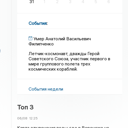
31
1
2
3
4
5
6
События
:
Умер Анатолий Васильевич
Филипченко
й
Летчик-космонавт, дважды Герой
Советского Союза, участник первого в
мире группового полета трех
космических кораблей.
События недели
Топ 3
к
06/08
12:25
Карта отключения воды: где в Воронеже не