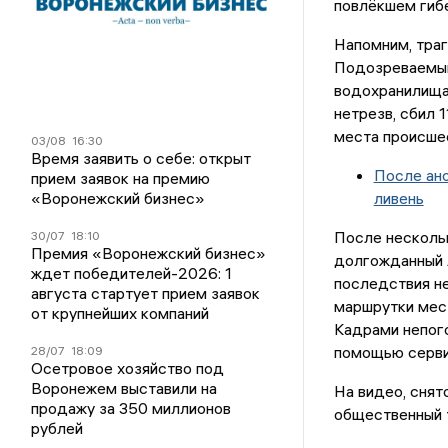
повлёкшем гиб
Напомним, траг
Подозреваемый
водохранилища.
нетрезв, сбил 
места происшес
03/08
16:30
Время заявить о себе: открыт
После ан
прием заявок на премию
«Воронежский бизнес»
ливень
После несколь
30/07
18:10
Премия «Воронежский бизнес»
долгожданный л
ждет победителей-2026: 1
последствия не
августа стартует прием заявок
маршрутки мес
от крупнейших компаний
Кадрами непог
помощью серви
28/07
18:09
Осетровое хозяйство под
Воронежем выставили на
На видео, снят
продажу за 350 миллионов
общественный 
рублей