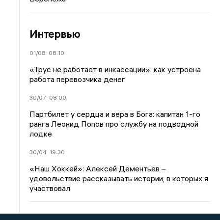
Интервью
01/08
08:10
«Трус не работает в инкассации»: как устроена
работа перевозчика денег
30/07
08:00
Партбилет у сердца и вера в Бога: капитан 1-го
ранга Леонид Попов про службу на подводной
лодке
30/04
19:30
«Наш Хоккей»: Алексей Дементьев –
удовольствие рассказывать истории, в которых я
участвовал