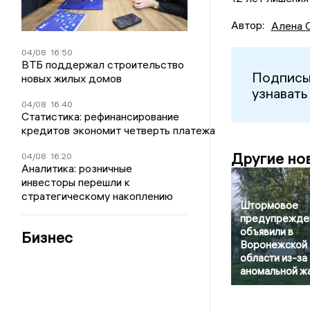
Автор:
Алена 
04/08
16:50
ВТБ поддержал строительство
Подписы
новых жилых домов
узнавать
04/08
16:40
Статистика: рефинансирование
кредитов экономит четверть платежа
Другие но
04/08
16:20
Аналитика: розничные
инвесторы перешли к
стратегическому накоплению
Штормовое
предупрежде
объявили в
Бизнес
Воронежской
области из-за
аномальной ж