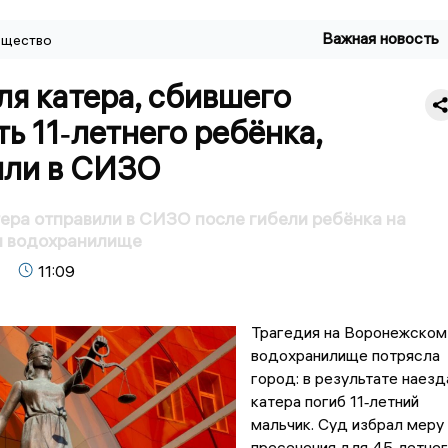
Важная новость
щество
я катера, сбившего
ь 11‑летнего ребёнка,
или в СИЗО
ера отправили в СИЗО после гибели ребёнка на
 водохранилище
11:09
Трагедия на Воронежском
водохранилище потрясла
город: в результате наезд
катера погиб 11‑летний
мальчик. Суд избрал меру
пресечения для 45‑летне