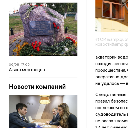
© СИ &amp;quo
новости&amp;qu
акватории водо
находившегося 
06/08
17:00
Атака мертвецов
происшествия. 
оперативно дос
не удалось — в
Новости компаний
Следственные
правил безопас
повлёкшем по 
судоводитель 
не оказал помо
12 лет лишения