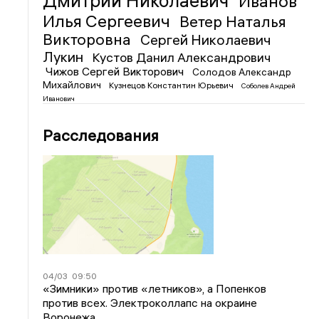
Дмитрий Николаевич
Иванов
Илья Сергеевич
Ветер Наталья
Викторовна
Сергей Николаевич
Лукин
Кустов Данил Александрович
Чижов Сергей Викторович
Солодов Александр
Михайлович
Кузнецов Константин Юрьевич
Соболев Андрей
Иванович
Расследования
04/03
09:50
«Зимники» против «летников», а Попенков
против всех. Электроколлапс на окраине
Воронежа