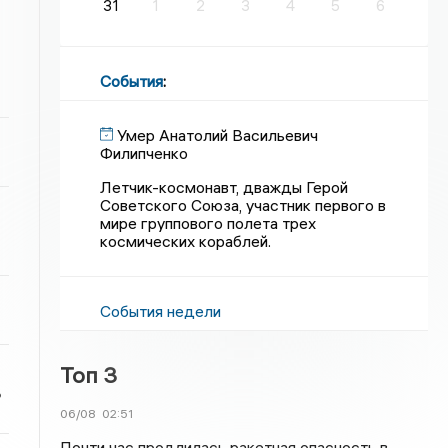
31
1
2
3
4
5
6
События
:
Умер Анатолий Васильевич
Филипченко
Летчик-космонавт, дважды Герой
Советского Союза, участник первого в
мире группового полета трех
космических кораблей.
События недели
Топ 3
ь
06/08
02:51
Почти час продлилась ракетная опасность в