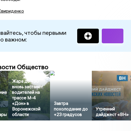
Свириденко
вайтесь, чтобы первыми
 о важном:
вости Общество
Жара до +30
вновь застанет
ние
водителей на
трассе М-4
«Дон» в
Завтра
Воронежской
похолодание до
Утренний
ары
области
+23 градусов
дайджест «ВН»