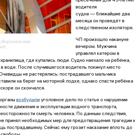
водителя
судна — ближайшие два
месяца он проведёт в
следственном изоляторе.
ЧП произошло накануне
t;Воронежские
вечером. Мужчина
ot;
управлял катером в
хранилища, где купались люди. Судно наехало на ребёнка,
в воде. После случившегося водитель покинул место
Очевидцы не растерялись: пострадавшего мальчика
тавили на берег на моторной лодке, однако спасти ребёнка
скоре он скончался.
 органы
возбудили
уголовное дело по статье о нарушении
ности движения и эксплуатации водного транспорта,
неосторожности смерть человека. По данным следствия,
не принял необходимых мер для предотвращения трагедии 
щь пострадавшему. Сейчас ему грозит наказание вплоть до
 свободы.