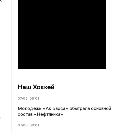
Наш Хоккей
07/08
09:01
Молодежь «Ак Барса» обыграла основной
состав «Нефтяника»
и
07/08
09:01