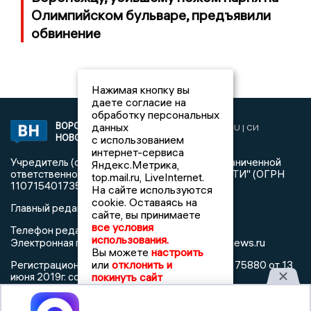
Олимпийском бульваре, предъявили
обвинение
Нажимая кнопку вы
даете согласие на
обработку персональных
данных
ВОРОНЕЖСКИЕ
2019 © VORONEZHNEWS.RU | СИ
НОВОСТИ
с использованием
«Воронежские новости»
интернет-сервиса
Учредитель (соучредители): Общество с ограниченной
Яндекс.Метрика,
ответственностью "РЕГИОНАЛЬНЫЕ НОВОСТИ" (ОГРН
top.mail.ru, LiveInternet.
1107154017354)
На сайте используются
cookie. Оставаясь на
Главный редактор: Пирогов А.А.
сайте, вы принимаете
все условия
Телефон редакции: +7 (473) 262 77 92
использования.
info@voronezhnews.ru
Электронная почта редакции:
Вы можете
настроить
или
отклонить и
Регистрационный номер: серия Эл № ФС 77 - 75880 от 13
покинуть сайт
июня 2019г. согласно выписке из реестра
зарегистрированных средств массовой информации
выдана Федеральной службой по надзору в сфере связи,
Принять