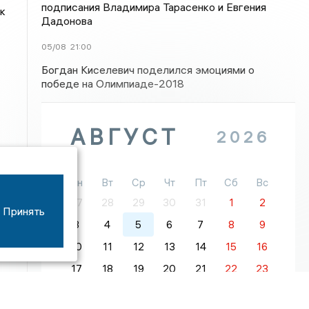
подписания Владимира Тарасенко и Евгения
к
Дадонова
05/08
21:00
Богдан Киселевич поделился эмоциями о
победе на Олимпиаде-2018
АВГУСТ
2026
е
Пн
Вт
Ср
Чт
Пт
Сб
Вс
27
28
29
30
31
1
2
Принять
3
4
5
6
7
8
9
10
11
12
13
14
15
16
17
18
19
20
21
22
23
24
25
26
27
28
29
30