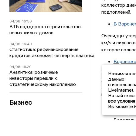
коллектор диам
подтоплений.
04/08
16:50
В Вороне
ВТБ поддержал строительство
новых жилых домов
Очевидцы утве
км/ч и сильно 
04/08
16:40
Статистика: рефинансирование
которое полнос
кредитов экономит четверть платежа
Воронежск
04/08
16:20
Аналитика: розничные
Поставщик биту
Нажимая кно
инвесторы перешли к
данных
ареста счетов 
стратегическому накоплению
с использов
Недоплата изна
LiveInternet.
госпошлиной с
На сайте ис
все условия
Бизнес
Водителя 
Вы можете
СИЗО
Водитель 
водохрани
лишения с