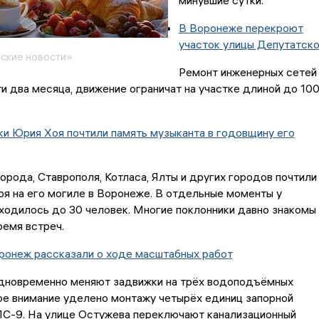
минувшие сутки.
В Воронеже перекроют
участок улицы Депутатск
ские новости»
Ремонт инженерных сетей
и два месяца, движение ограничат на участке длиной до 10
и Юрия Хоя почтили память музыканта в годовщину его
орода, Ставрополя, Котласа, Ялты и других городов почтили
я на его могиле в Воронеже. В отдельные моменты у
ходилось до 30 человек. Многие поклонники давно знакомы 
емя встреч.
ронеж рассказали о ходе масштабных работ
дновременно меняют задвижки на трёх водоподъёмных
ое внимание уделено монтажу четырёх единиц запорной
ПС-9. На улице Остужева переключают канализационный