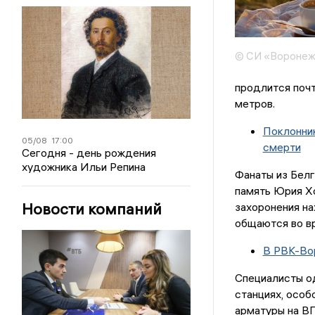
© СИ «Воронеж
продлится почт
метров.
Поклонник
05/08
17:00
смерти
Сегодня - день рождения
художника Ильи Репина
Фанаты из Белг
память Юрия Хо
Новости компаний
захоронения на
общаются во вр
В РВК-Во
Специалисты о
станциях, особ
арматуры на В