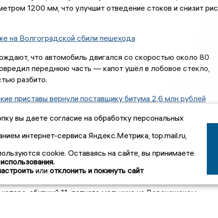
етром 1200 мм, что улучшит отведение стоков и снизит рис
же на Волгоградской сбили пешехода
рждают, что автомобиль двигался со скоростью около 80
повредил переднюю часть — капот ушёл в лобовое стекло,
тью разбито.
ие приставы вернули поставщику битума 2,6 млн рублей
ма в Воронеже вернул долг в размере 2,6 млн рублей посл
пку вы даете согласие на обработку персональных
и имущества строительной компании судебными приставами.
анием интернет-сервиса Яндекс.Метрика, top.mail.ru,
чально составила 900 тысяч рублей, но с неустойкой и
умма выросла.
пользуются cookie. Оставаясь на сайте, вы принимаете
 использования.
катера, сбившего насмерть 11‑летнего ребёнка, отправили в
настроить
или
отклонить и покинуть сайт
катера, сбивший 11-летнего мальчика на Воронежском
лище, арестован на два месяца. Ему грозит до 12 лет
вободы за нарушение правил безопасности, повлёкшее