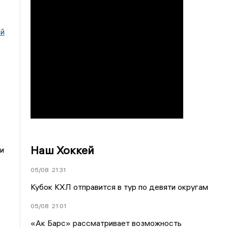
ой
0
Наш Хоккей
и
05/08
21:31
Кубок КХЛ отправится в тур по девяти округам
05/08
21:01
«Ак Барс» рассматривает возможность