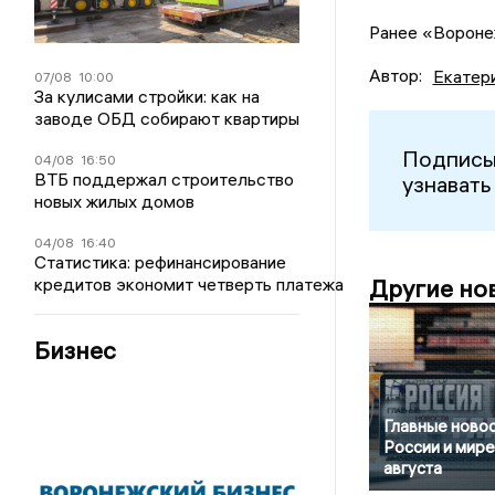
Ранее «Ворон
Автор:
Екатер
07/08
10:00
За кулисами стройки: как на
заводе ОБД собирают квартиры
Подписы
04/08
16:50
ВТБ поддержал строительство
узнавать
новых жилых домов
04/08
16:40
Статистика: рефинансирование
кредитов экономит четверть платежа
Другие но
Бизнес
Главные новос
России и мире
августа