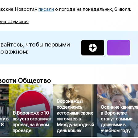
ежские Новости»
писали
о погоде на понедельник, 6 июля.
ина Шумская
вайтесь, чтобы первыми
 о важном:
вости Общество
Воронежцы
поделились
Осенние каникул
В Воронеже с 10
историями своих
в Воронеже
ти в
августа ограничат
питомцев в
станут самыми
 8
проезд на Ясном
Международный
длинными в
проезде
день кошек
учебном году