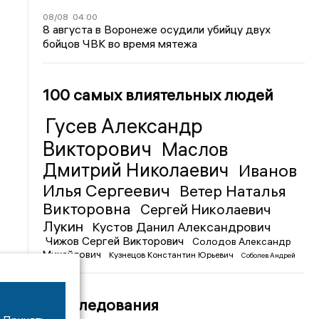
08/08
04:00
8 августа в Воронеже осудили убийцу двух
бойцов ЧВК во время мятежа
100 самых влиятельных людей
Гусев Александр
Викторович
Маслов
Дмитрий Николаевич
Иванов
Илья Сергеевич
Ветер Наталья
Викторовна
Сергей Николаевич
Лукин
Кустов Данил Александрович
Чижов Сергей Викторович
Солодов Александр
Михайлович
Кузнецов Константин Юрьевич
Соболев Андрей
Иванович
Расследования