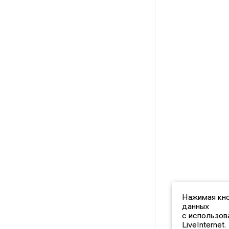
Нажимая кно
данных
с использов
LiveInternet.