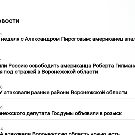
овости
5
 неделя с Александром Пироговым: американец впа
4
ли Россию освободить американца Роберта Гилмана
я под стражей в Воронежской области
06
У атаковали разные районы Воронежской области
39
нежского депутата Госдумы объявили в розыск
54
 атаковали Воронежскую область ночью, есть