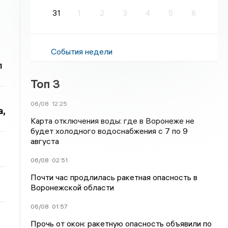
31
1
2
3
4
5
6
События недели
л
Топ 3
06/08
12:25
,
Карта отключения воды: где в Воронеже не
будет холодного водоснабжения с 7 по 9
августа
06/08
02:51
Почти час продлилась ракетная опасность в
Воронежской области
06/08
01:57
Прочь от окон: ракетную опасность объявили по