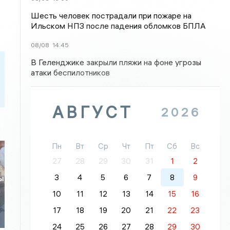
Шесть человек пострадали при пожаре на
Ильском НПЗ после падения обломков БПЛА
08/08
14:45
В Геленджике закрыли пляжи на фоне угрозы
атаки беспилотников
АВГУСТ
2026
Пн
Вт
Ср
Чт
Пт
Сб
Вс
27
28
29
30
31
1
2
3
4
5
6
7
8
9
ы
10
11
12
13
14
15
16
17
18
19
20
21
22
23
24
25
26
27
28
29
30