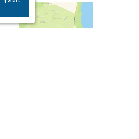
Принять
04/03
09:50
«Зимники» против «летников», а Попенков
против всех. Электроколлапс на окраине
Воронежа
Интервью
01/08
08:10
«Трус не работает в инкассации»: как устроена
работа перевозчика денег
30/07
08:00