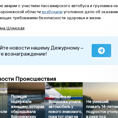
е аварии с участием пассажирского автобуса и грузовика на
Воронежской области
возбудили
уголовное дело об оказани
чающих требованиям безопасности здоровья и жизни.
ина Шумская
йте новости нашему Дежурному –
е вознаграждение!
вости Происшествия
вный
Полиция
Женщина из
задержала
Воронежа угнала
Не умевший
женщину, которая
автомобиль у
плавать 14-летни
если
обкрадывала
нового знакомого,
подросток утону
Воронежских
пока тот спал на
в реке под