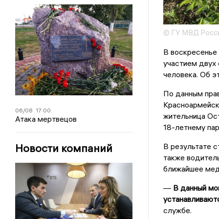
© ГУ МВД Росси
В воскресенье 
участием двух 
человека. Об 
По данным прав
Красноармейска
06/08
17:00
жительница Ост
Атака мертвецов
18-летнему пар
В результате с
Новости компаний
также водител
ближайшее мед
—
В данный мо
устанавливаютс
службе.