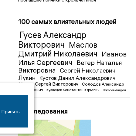
100 самых влиятельных людей
Гусев Александр
Викторович
Маслов
Дмитрий Николаевич
Иванов
Илья Сергеевич
Ветер Наталья
Викторовна
Сергей Николаевич
Лукин
Кустов Данил Александрович
Чижов Сергей Викторович
Солодов Александр
Михайлович
Кузнецов Константин Юрьевич
Соболев Андрей
Иванович
Расследования
Принять