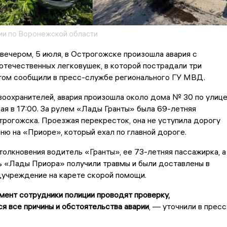
и по Воронежской области
вечером, 5 июля, в Острогожске произошла авария с
отечественных легковушек, в которой пострадали три
этом сообщили в пресс-службе регионального ГУ МВД.
оохранителей, авария произошла около дома № 30 по улиц
я в 17:00. За рулем «Лады Гранты» была 69-летняя
рогожска. Проезжая перекресток, она не уступила дорогу
ню на «Приоре», который ехал по главной дороге.
толкновения водитель «Гранты», ее 73-летняя пассажирка, а
ь «Лады Приора» получили травмы и были доставлены в
учреждение на карете скорой помощи.
мент сотрудники полиции проводят проверку,
я все причины и обстоятельства аварии
, — уточнили в пресс