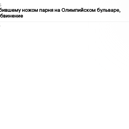
5
бившему ножом парня на Олимпийском бульваре,
обвинение
2