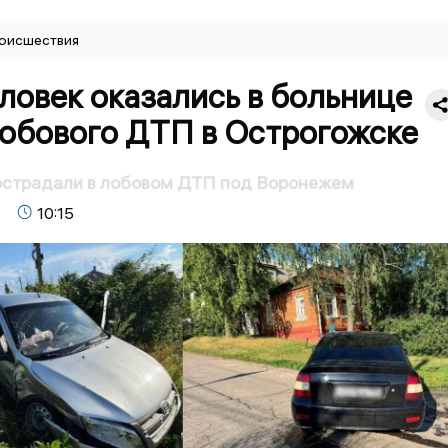
оисшествия
ловек оказались в больнице
лобового ДТП в Острогожске
пострадали в лобовом ДТП под Воронежем
10:15