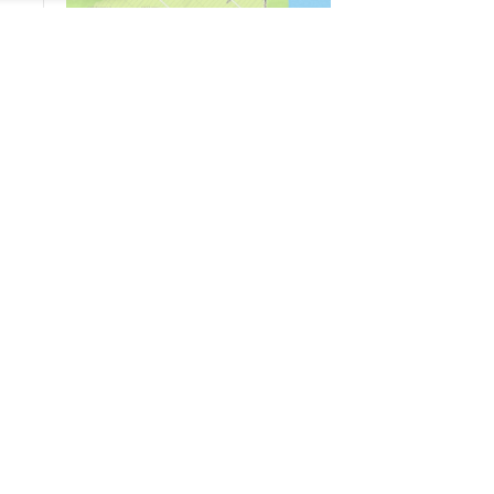
04/03
09:50
«Зимники» против «летников», а Попенков
против всех. Электроколлапс на окраине
Воронежа
Интервью
01/08
08:10
«Трус не работает в инкассации»: как устроена
работа перевозчика денег
30/07
08:00
Партбилет у сердца и вера в Бога: капитан 1-го
ранга Леонид Попов про службу на подводной
лодке