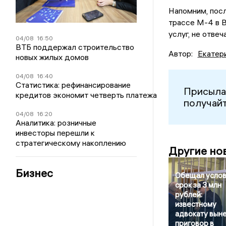
Напомним, посл
трассе М-4 в 
услуг, не отве
04/08
16:50
ВТБ поддержал строительство
Автор:
Екатер
новых жилых домов
04/08
16:40
Статистика: рефинансирование
Присыла
кредитов экономит четверть платежа
получайт
04/08
16:20
Аналитика: розничные
инвесторы перешли к
стратегическому накоплению
Другие но
Бизнес
Обещал усло
срок за 3 млн
рублей:
известному
адвокату вын
приговор в