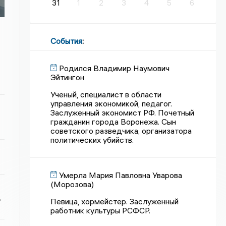
31
1
2
3
4
5
6
События
:
Родился Владимир Наумович
Эйтингон
Ученый, специалист в области
управления экономикой, педагог.
Заслуженный экономист РФ. Почетный
гражданин города Воронежа. Сын
советского разведчика, организатора
политических убийств.
Умерла Мария Павловна Уварова
(Морозова)
ь
Певица, хормейстер. Заслуженный
работник культуры РСФСР.