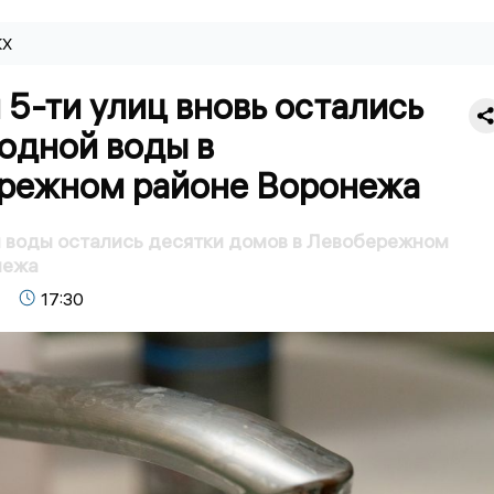
КХ
5-ти улиц вновь остались
одной воды в
режном районе Воронежа
 воды остались десятки домов в Левобережном
нежа
17:30