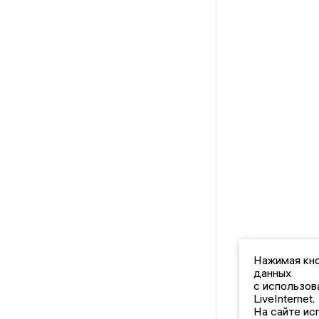
Нажимая кно
данных
с использов
LiveInternet.
На сайте ис