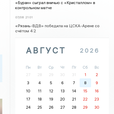
«Буран» сыграл вничью с «Кристаллом» в
контрольном матче
07/08
21:01
«Рязань-ВДВ» победила на ЦСКА-Арене со
счётом 4:2
АВГУСТ
2026
Пн
Вт
Ср
Чт
Пт
Сб
Вс
27
28
29
30
31
1
2
3
4
5
6
7
8
9
10
11
12
13
14
15
16
17
18
19
20
21
22
23
24
25
26
27
28
29
30