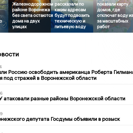
Железнодорожном
рассказали по
показали карту
районе Воронежа
каким адресам
домов, где
без света остаются
будут подвозить
отключат воду и
о
дома на двух
техническую и
за масштабных
улицах
питьевую воду
работ
овости
4
ли Россию освободить американца Роберта Гилмана
я под стражей в Воронежской области
06
У атаковали разные районы Воронежской области
39
нежского депутата Госдумы объявили в розыск