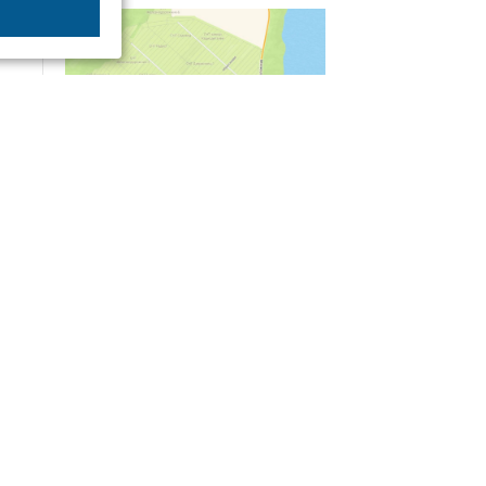
04/03
09:50
«Зимники» против «летников», а Попенков
против всех. Электроколлапс на окраине
Воронежа
Интервью
01/08
08:10
«Трус не работает в инкассации»: как устроена
работа перевозчика денег
30/07
08:00