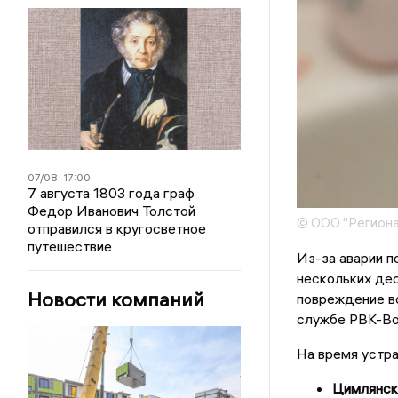
07/08
17:00
7 августа 1803 года граф
Федор Иванович Толстой
© ООО "Региона
отправился в кругосветное
путешествие
Из-за аварии п
нескольких дес
Новости компаний
повреждение во
службе РВК-Во
На время устра
Цимлянская: