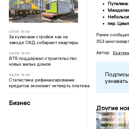
Путилина: 2
Менделеева:
Небольсина:
пер. Цимля
07/08
10:00
Ранее сообщало
За кулисами стройки: как на
353 многокварт
заводе ОБД собирают квартиры
Автор:
Екатер
04/08
16:50
ВТБ поддержал строительство
новых жилых домов
Подписы
04/08
16:40
Статистика: рефинансирование
узнавать
кредитов экономит четверть платежа
Бизнес
Другие но
Воронежские
энергетики
напоминают о
необходимос