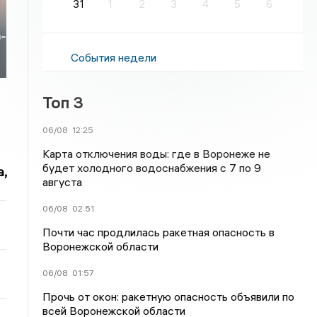
31
1
2
3
4
5
6
з-
События недели
Топ 3
06/08
12:25
Карта отключения воды: где в Воронеже не
будет холодного водоснабжения с 7 по 9
,
августа
06/08
02:51
Почти час продлилась ракетная опасность в
Воронежской области
06/08
01:57
Прочь от окон: ракетную опасность объявили по
всей Воронежской области