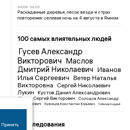
04/08
04:00
Раскиданные деревья, песок везде и страх
повторения: селевая ночь на 4 августа в Ямном
100 самых влиятельных людей
Гусев Александр
Викторович
Маслов
Дмитрий Николаевич
Иванов
Илья Сергеевич
Ветер Наталья
Викторовна
Сергей Николаевич
Лукин
Кустов Данил Александрович
Чижов Сергей Викторович
Солодов Александр
Михайлович
Кузнецов Константин Юрьевич
Соболев Андрей
Иванович
Расследования
Принять