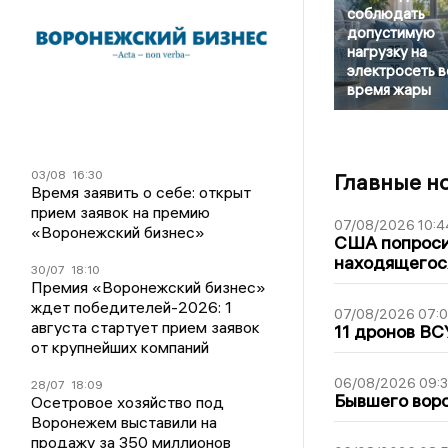
соблюдать
допустимую
нагрузку на
электросеть в
время жары
03/08
16:30
Главные н
Время заявить о себе: открыт
прием заявок на премию
07/08/2026 10:4
«Воронежский бизнес»
США попроси
находящегос
30/07
18:10
Премия «Воронежский бизнес»
ждет победителей-2026: 1
07/08/2026 07:
августа стартует прием заявок
11 дронов ВС
от крупнейших компаний
06/08/2026 09:
28/07
18:09
Бывшего воро
Осетровое хозяйство под
Воронежем выставили на
продажу за 350 миллионов