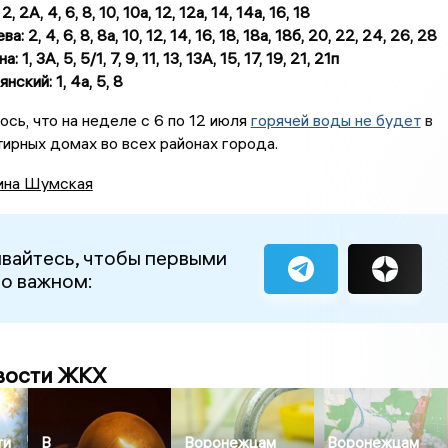
, 2А, 4, 6, 8, 10, 10а, 12, 12а, 14, 14а, 16, 18
 2, 4, 6, 8, 8а, 10, 12, 14, 16, 18, 18а, 18б, 20, 22, 24, 26, 28
 1, 3А, 5, 5/1, 7, 9, 11, 13, 13А, 15, 17, 19, 21, 21п
нский: 1, 4а, 5, 8
сь, что на неделе с 6 по 12 июля
горячей воды не будет
в
ирных домах во всех районах города.
ина Шумская
вайтесь, чтобы первыми
 о важном:
вости ЖКХ
ти
В
Воронежцам
Воронежцам