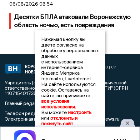
06/08/2026 08:54
Десятки БПЛА атаковали Воронежскую
область ночью, есть повреждения
Нажимая кнопку вы
даете согласие на
обработку персональных
данных
с использованием
ВОРОНЕЖСКИЕ
интернет-сервиса
2019 © VORONEZHNEWS.RU | СИ
НОВОСТИ
Яндекс.Метрика,
«Воронежские новости»
top.mail.ru, LiveInternet.
Учредитель (соучредители): Общество с ограниченной
На сайте используются
ответственностью "РЕГИОНАЛЬНЫЕ НОВОСТИ" (ОГРН
cookie. Оставаясь на
1107154017354)
сайте, вы принимаете
все условия
Главный редактор: Пирогов А.А.
использования.
Вы можете
настроить
Телефон редакции: +7 (473) 262 77 92
или
отклонить и
info@voronezhnews.ru
Электронная почта редакции:
покинуть сайт
Регистрационный номер: серия Эл № ФС 77 - 75880 от 13
июня 2019г. согласно выписке из реестра
Принять
зарегистрированных средств массовой информации