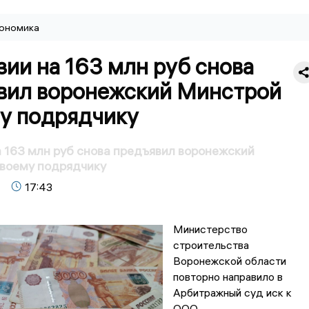
ономика
ии на 163 млн руб снова
вил воронежский Минстрой
му подрядчику
 163 млн руб снова предъявил воронежский
своему подрядчику
17:43
Министерство
строительства
Воронежской области
повторно направило в
Арбитражный суд иск к
ООО