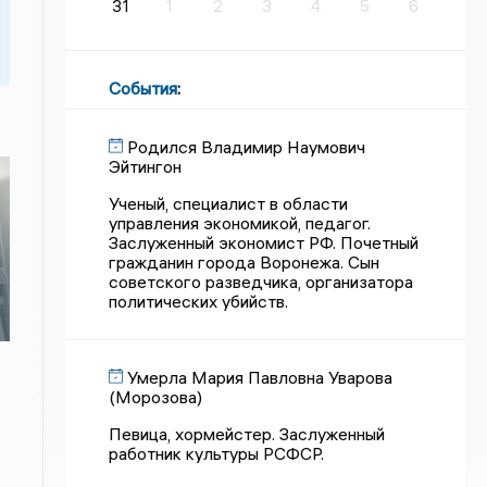
31
1
2
3
4
5
6
События
:
Родился Владимир Наумович
Эйтингон
Ученый, специалист в области
управления экономикой, педагог.
Заслуженный экономист РФ. Почетный
ь
гражданин города Воронежа. Сын
советского разведчика, организатора
политических убийств.
Умерла Мария Павловна Уварова
(Морозова)
Певица, хормейстер. Заслуженный
работник культуры РСФСР.