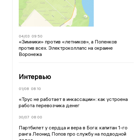
04/03
09:50
«Зимники» против «летников», а Попенков
против всех. Электроколлапс на окраине
Воронежа
Интервью
01/08
08:10
«Трус не работает в инкассации»: как устроена
работа перевозчика денег
30/07
08:00
Партбилет у сердца и вера в Бога: капитан 1-го
ранга Леонид Попов про службу на подводной
лодке