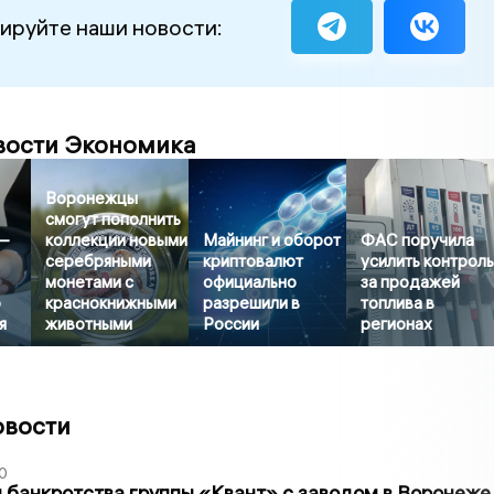
ируйте наши новости:
вости Экономика
Воронежцы
смогут пополнить
—
коллекции новыми
Майнинг и оборот
ФАС поручила
серебряными
криптовалют
усилить контрол
монетами с
официально
за продажей
о
краснокнижными
разрешили в
топлива в
я
животными
России
регионах
овости
0
банкротства группы «Квант» с заводом в Воронеже