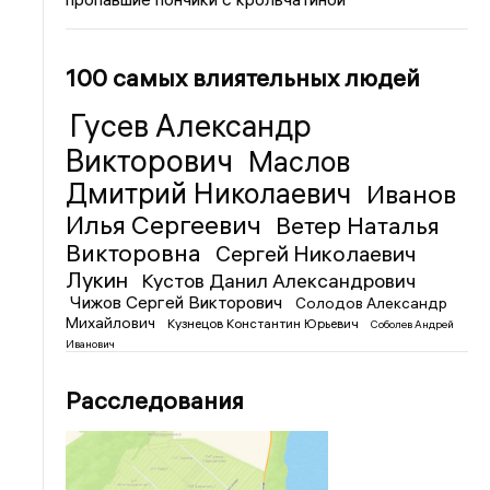
100 самых влиятельных людей
Гусев Александр
Викторович
Маслов
Дмитрий Николаевич
Иванов
Илья Сергеевич
Ветер Наталья
Викторовна
Сергей Николаевич
Лукин
Кустов Данил Александрович
Чижов Сергей Викторович
Солодов Александр
Михайлович
Кузнецов Константин Юрьевич
Соболев Андрей
Иванович
Расследования