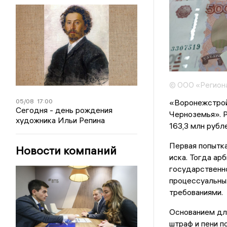
© ООО «Регион
05/08
17:00
«Воронежстрой
Сегодня - день рождения
Черноземья». Р
художника Ильи Репина
163,3 млн рубл
Первая попытка
Новости компаний
иска. Тогда ар
государственно
процессуальных
требованиями.
Основанием дл
штраф и пени п