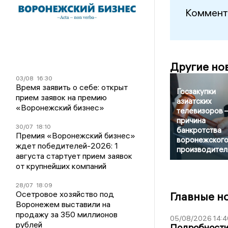
Коммент
Другие но
03/08
16:30
Время заявить о себе: открыт
Госзакупки
прием заявок на премию
азиатских
«Воронежский бизнес»
телевизоров 
причина
30/07
18:10
банкротства
Премия «Воронежский бизнес»
воронежског
ждет победителей-2026: 1
производител
августа стартует прием заявок
от крупнейших компаний
28/07
18:09
Осетровое хозяйство под
Главные н
Воронежем выставили на
продажу за 350 миллионов
05/08/2026 14:4
рублей
Подробности 