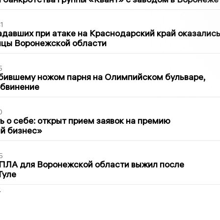
1
давших при атаке на Краснодарский край оказалис
ицы Воронежской области
5
бившему ножом парня на Олимпийском бульваре,
обвинение
0
ь о себе: открыт прием заявок на премию
й бизнес»
5
ПЛА для Воронежской области выжил после
Туле
2