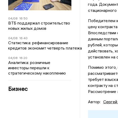
года. Докумен
стационарного 
04/08
16:50
Победителем к
ВТБ поддержал строительство
цену контракта
новых жилых домов
Впоследствии с
04/08
16:40
данным портала
Статистика: рефинансирование
рублей, которы
кредитов экономит четверть платежа
действовать, х
установлен на 
04/08
16:20
Аналитика: розничные
Помимо этого,
инвесторы перешли к
стратегическому накоплению
рассматривает
требует взыска
контракту на с
Бизнес
Рассмотрение э
Автор:
Сергей