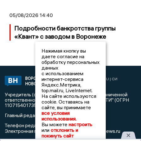
05/08/2026 14:40
Подробности банкротства группы
«Квант» с заводом в Воронеже
Нажимая кнопку вы
даете согласие на
обработку персональных
данных
с использованием
ВОРОНЕЖСКИЕ
интернет-сервиса
2019 © VORONEZHNEWS.RU | СИ
НОВОСТИ
Яндекс.Метрика,
«Воронежские новости»
top.mail.ru, LiveInternet.
Учредитель (соучредители): Общество с ограниченной
На сайте используются
ответственностью "РЕГИОНАЛЬНЫЕ НОВОСТИ" (ОГРН
cookie. Оставаясь на
1107154017354)
сайте, вы принимаете
все условия
Главный редактор: Пирогов А.А.
использования.
Вы можете
настроить
Телефон редакции: +7 (473) 262 77 92
или
отклонить и
info@voronezhnews.ru
Электронная почта редакции:
покинуть сайт