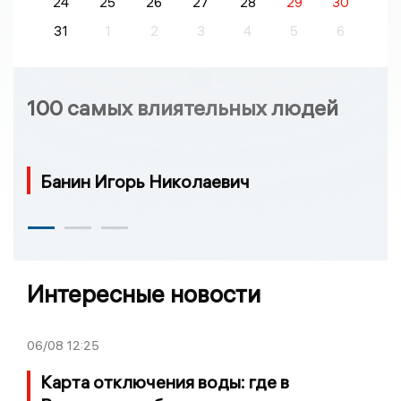
24
25
26
27
28
29
30
31
1
2
3
4
5
6
100 самых влиятельных людей
Банин Игорь Николаевич
Интересные новости
06/08
12:25
Карта отключения воды: где в