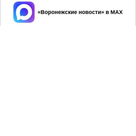
Регистрационный номер: серия Эл № ФС 77 - 75880 от 13
июня 2019г. согласно выписке из реестра
Принять
зарегистрированных средств массовой информации
выдана Федеральной службой по надзору в сфере связи,
информационных технологий и массовых коммуникаций
При использовании любого материала с данного сайта
гиперссылка на Сетевое издание «Воронежские новости»
обязательна.
Сообщения на сером фоне размещены на правах рекламы
@mazov
MAX
Написать директору в телеграм
или
О холдинге
Вакансии
Реклама
Дежурный по новостям
16+