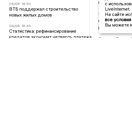
немедленному 
с использов
04/08
16:50
ВТБ поддержал строительство
LiveInternet.
Помимо этого, 
На сайте ис
новых жилых домов
все условия
вынужденного 
Вы можете
04/08
16:40
рублей.
Статистика: рефинансирование
кредитов экономит четверть платежа
Автор:
Дарья 
Бизнес
Присыла
получайт
03/08
16:30
Время заявить о себе: открыт
прием заявок на премию
«Воронежский бизнес»
Другие но
30/07
18:10
Премия «Воронежский бизнес»
ждет победителей-2026: 1
Один человек
августа стартует прием заявок
пострадал в 
от крупнейших компаний
на улице 20 л