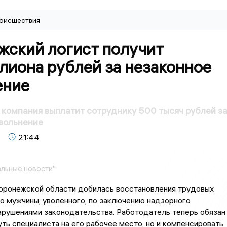
оисшествия
жский логист получит
лиона рублей за незаконное
ение
компания выплатит сотруднику 500 тысяч рублей з
вольнение
21:44
льные новости"
оронежской области добилась восстановления трудовых
о мужчины, уволенного, по заключению надзорного
арушениями законодательства. Работодатель теперь обязан
уть специалиста на его рабочее место, но и компенсировать