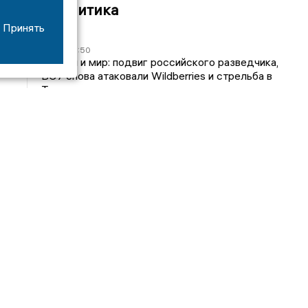
Аналитика
Принять
и
07/08
19:50
Россия и мир: подвиг российского разведчика,
ВСУ снова атаковали Wildberries и стрельба в
Таиланде
04/08
04:00
Раскиданные деревья, песок везде и страх
повторения: селевая ночь на 4 августа в Ямном
03/08
20:10
Россия и мир: португальский беспилотник сбит,
россиянам не следует публиковать свои данные
и портрет Трампа из навоза
100 самых влиятельных людей
Гусев Александр
а