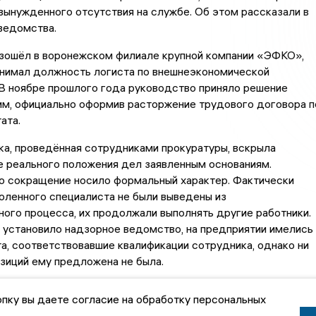
вынужденного отсутствия на службе. Об этом рассказали в
ведомства.
зошёл в воронежском филиале крупной компании «ЭФКО»,
анимал должность логиста по внешнеэкономической
В ноябре прошлого года руководство приняло решение
им, официально оформив расторжение трудового договора п
ата.
а, проведённая сотрудниками прокуратуры, вскрыла
е реального положения дел заявленным основаниям.
о сокращение носило формальный характер. Фактически
оленного специалиста не были выведены из
ого процесса, их продолжали выполнять другие работники.
к установило надзорное ведомство, на предприятии имелись
а, соответствовавшие квалификации сотрудника, однако ни
озиций ему предложена не была.
едставленные доказательства, полностью согласился с
пку вы даете согласие на обработку персональных
рора. Увольнение признано незаконным, а мужчина подлежи