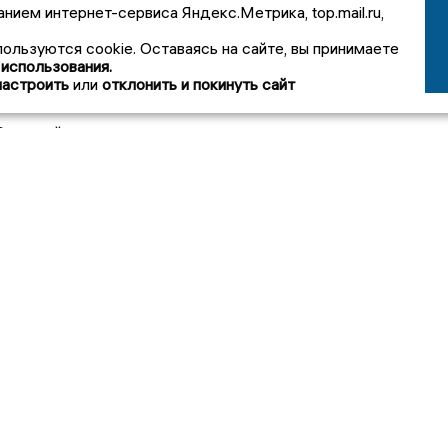
восстановлению в прежней должности.
анием интернет-сервиса Яндекс.Метрика, top.mail.ru,
в его пользу взыскан средний заработок за весь период
пользуются cookie. Оставаясь на сайте, вы принимаете
 использования.
прогула. Итоговая сумма компенсации составила 524 тысяч
настроить
или
отклонить и покинуть сайт
Сарканайте
йте новости нашему Дежурному –
е вознаграждение!
вости Происшествия
Автомат с
энергетиками
Обещали
обернулся
прибавку к
штрафом в 100
пенсии:
ДТП
Вечерний пожар
тысяч рублей для
пенсионерка из
ет
напугал жильцов
предпринимателя
Воронежа отдал