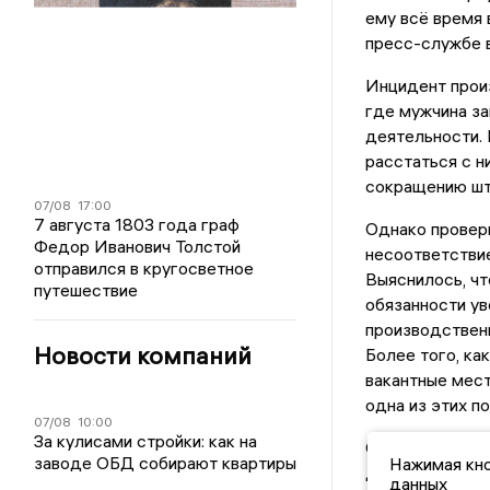
ему всё время 
пресс-службе 
Инцидент прои
где мужчина з
деятельности. 
расстаться с н
сокращению шт
07/08
17:00
7 августа 1803 года граф
Однако проверк
Федор Иванович Толстой
несоответстви
отправился в кругосветное
Выяснилось, чт
путешествие
обязанности ув
производственн
Новости компаний
Более того, ка
вакантные мест
одна из этих п
07/08
10:00
За кулисами стройки: как на
Суд, изучив пр
заводе ОБД собирают квартиры
Нажимая кно
доводами проку
данных