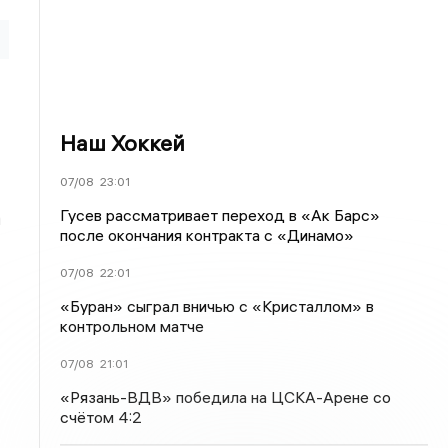
Наш Хоккей
07/08
23:01
Гусев рассматривает переход в «Ак Барс»
а
после окончания контракта с «Динамо»
07/08
22:01
«Буран» сыграл вничью с «Кристаллом» в
контрольном матче
07/08
21:01
«Рязань-ВДВ» победила на ЦСКА-Арене со
счётом 4:2