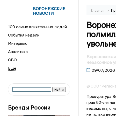
ВОРОНЕЖСКИЕ
>
Главная
Пр
НОВОСТИ
Вороне
100 самых влиятельных людей
полмил
События недели
увольн
Интервью
Аналитика
Воронежская 
СВО
незаконное у
09/07/2026
© ООО "Региона
Прокуратура В
прав 52-летнег
Бренды России
ведомства, с н
не только верн